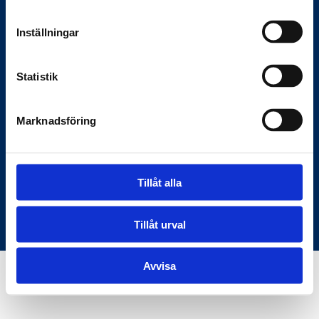
Anslagstavlan.se
Inställningar
Här hittar du rätt information om
Statistik
myndigheter och samhället — den digitala
bron mellan samhället och medborgarna.
Marknadsföring
C/O KKM Skeppargatan 26, 114 52
Stockholm
Tillåt alla
Användarvillkor
Om oss
© Copyright Anslagstavlan.se
Tillåt urval
Avvisa