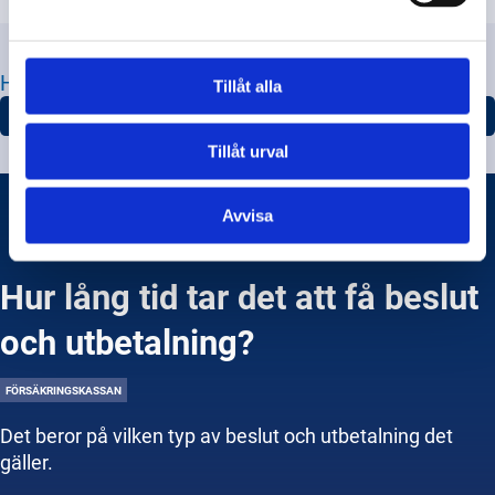
HITTA JUST DE FRÅGOR DU LETAR EFTER
Tillåt alla
SJUKERSÄTTNING
Tillåt urval
Avvisa
Hur lång tid tar det att få beslut
och utbetalning?
FÖRSÄKRINGSKASSAN
Det beror på vilken typ av beslut och utbetalning det
gäller.