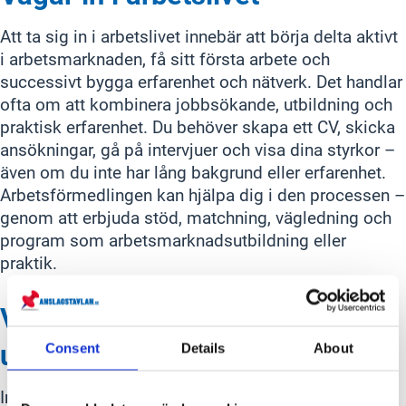
Att ta sig in i arbetslivet innebär att börja delta aktivt
i arbetsmarknaden, få sitt första arbete och
successivt bygga erfarenhet och nätverk. Det handlar
ofta om att kombinera jobbsökande, utbildning och
praktisk erfarenhet. Du behöver skapa ett CV, skicka
ansökningar, gå på intervjuer och visa dina styrkor –
även om du inte har lång bakgrund eller erfarenhet.
Arbetsförmedlingen kan hjälpa dig i den processen –
genom att erbjuda stöd, matchning, vägledning och
program som arbetsmarknadsutbildning eller
praktik.
Viktigt att tänka på inför
utlandsresa
Consent
Details
About
Inför en utlandsresa är det klokt att förbereda sig