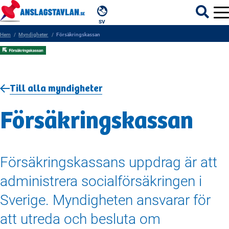
SV
Hem
Myndigheter
Försäkringskassan
ÄMNEN
Till alla myndigheter
MYNDIGHETER
Försäkringskassan
REGIONER
KOMMUNER
Försäkringskassans uppdrag är att
administrera socialförsäkringen i
Sverige. Myndigheten ansvarar för
att utreda och besluta om