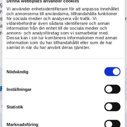
Denna webbplats använder cookies
genom att ta reda på vilka regler och
Vi använder enhetsidentifierare för att anpassa innehållet
rekommendationer som gäller – både för hälsa,
och annonserna till användarna, tillhandahålla funktioner
säkerhet och resande. Flera svenska myndigheter har
för sociala medier och analysera vår trafik. Vi
vidarebefordrar även sådana identifierare och annan
ansvar inom dessa områden och kan hjälpa dig att
information från din enhet till de sociala medier och
resa tryggt.
annons- och analysföretag som vi samarbetar med.
Dessa kan i sin tur kombinera informationen med annan
information som du har tillhandahållit eller som de har
samlat in när du har använt deras tjänster.
Consent
Selection
Nödvändig
FRÅGA
Försäkringskassan
Inställningar
Statistik
Marknadsföring