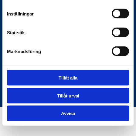
Anslagstavlan.se
Inställningar
Här hittar du rätt information om
Statistik
myndigheter och samhället — den digitala
bron mellan samhället och medborgarna.
Marknadsföring
C/O KKM Skeppargatan 26, 114 52
Stockholm
Tillåt alla
Användarvillkor
Om oss
© Copyright Anslagstavlan.se
Tillåt urval
Avvisa