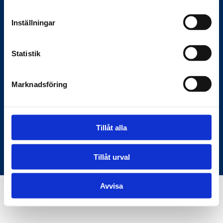
Anslagstavlan.se
Inställningar
Här hittar du rätt information om
Statistik
myndigheter och samhället — den digitala
bron mellan samhället och medborgarna.
Marknadsföring
C/O KKM Skeppargatan 26, 114 52
Stockholm
Tillåt alla
Användarvillkor
Om oss
© Copyright Anslagstavlan.se
Tillåt urval
Avvisa