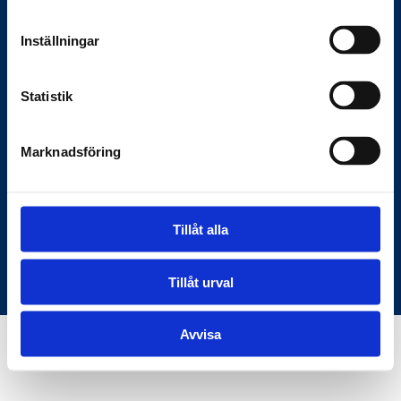
Anslagstavlan.se
Inställningar
Här hittar du rätt information om
Statistik
myndigheter och samhället — den digitala
bron mellan samhället och medborgarna.
Marknadsföring
C/O KKM Skeppargatan 26, 114 52
Stockholm
Tillåt alla
Användarvillkor
Om oss
© Copyright Anslagstavlan.se
Tillåt urval
Avvisa