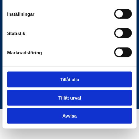
Anslagstavlan.se
Inställningar
Här hittar du rätt information om
Statistik
myndigheter och samhället — den digitala
bron mellan samhället och medborgarna.
Marknadsföring
C/O KKM Skeppargatan 26, 114 52
Stockholm
Tillåt alla
Användarvillkor
Om oss
© Copyright Anslagstavlan.se
Tillåt urval
Avvisa