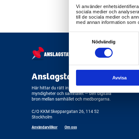
Vi använder enhetsidentifierar
sociala medier och analysera 
till de sociala medier och a
med annan information som du 
Consent
Selection
Nödvändig
Anslagstavlan.se
Avvisa
Här hittar du rätt information om
myndigheter och samhället — den digitala
bron mellan samhället och medborgarna.
C/O KKM Skeppargatan 26, 114 52
Stockholm
Användarvillkor
Om oss