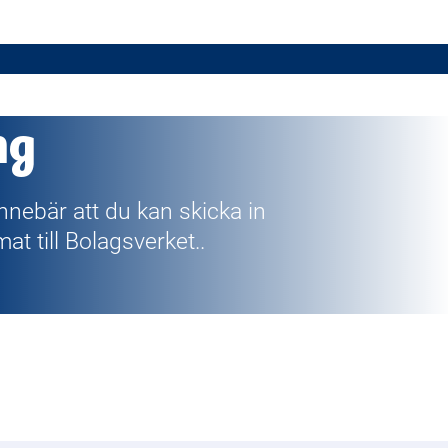
ng
innebär att du kan skicka in
mat till Bolagsverket..