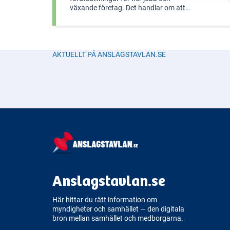
växande företag. Det handlar om att
förbättra villkoren för företagande och
entreprenörskap, främja innovation
och säkerställa rättvis konkurrens.
Politiken inkluderar också specifik
AKTUELLT PÅ ANSLAGSTAVLAN.SE
Anslagstavlan.se
Här hittar du rätt information om
myndigheter och samhället — den digitala
bron mellan samhället och medborgarna.