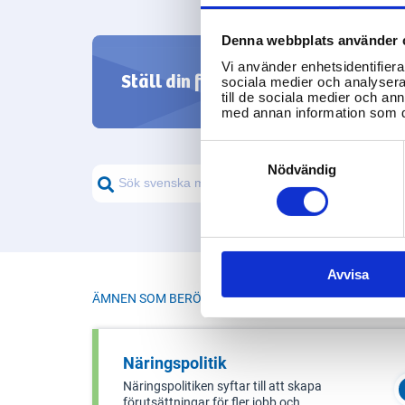
tillförlitlighet och förtroende i
affärsmiljön i Sverige.
Denna webbplats använder 
Hitta s
Vi använder enhetsidentifierar
Ställ din fråga
sociala medier och analysera 
till de sociala medier och a
från svenska m
med annan information som du 
Consent
Selection
Nödvändig
Avvisa
ÄMNEN SOM BERÖR I
DIGITAL INLÄMNING
Näringspolitik
Näringspolitiken syftar till att skapa
förutsättningar för fler jobb och