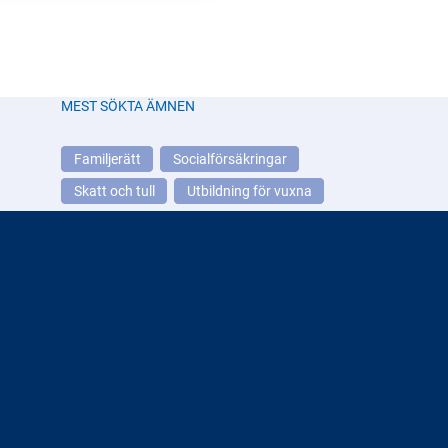
MEST SÖKTA ÄMNEN
Familjerätt
Socialförsäkringar
Skatt och tull
Utbildning för vuxna