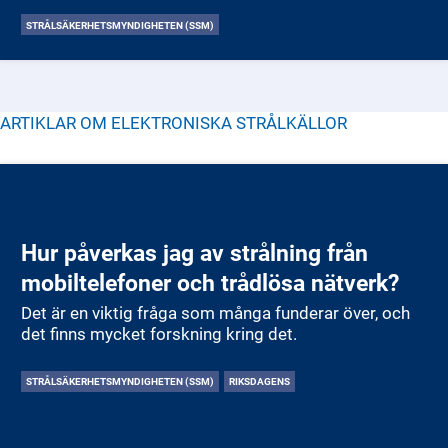
strålsäkert samhälle. Myndigheten är en
STRÅLSÄKERHETSMYNDIGHETEN (SSM)
förvaltningsmyndighet under Klimat- och
näringslivsdepartementet och agerar på uppdrag av
regeringen.
ARTIKLAR OM
ELEKTRONISKA STRÅLKÄLLOR
Hur påverkas jag av strålning från
mobiltelefoner och trådlösa nätverk?
Det är en viktig fråga som många funderar över, och
det finns mycket forskning kring det.
STRÅLSÄKERHETSMYNDIGHETEN (SSM)
RIKSDAGENS