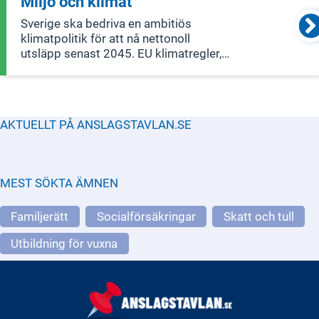
Miljö och klimat
Sverige ska bedriva en ambitiös
klimatpolitik för att nå nettonoll
utsläpp senast 2045. EU klimatregler,
som Fit for 55, kommer att vara
vägledande för detta arbete. Sveriges
miljöpolitik fokuserar på att skapa ett
samhälle utan utsläpp och farliga gifte
AKTUELLT PÅ ANSLAGSTAVLAN.SE
MEST SÖKTA ÄMNEN
Familjerätt
Socialförsäkringar
Skatt och tull
Utbildning för vuxna