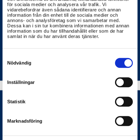
Vad gör jag om jag hittar en gammal
för sociala medier och analysera vår trafik. Vi
vidarebefordrar även sådana identifierare och annan
brandvarnare eller annan utrustning
information från din enhet till de sociala medier och
annons- och analysföretag som vi samarbetar med.
som innehåller radioaktiva ämnen?
Dessa kan i sin tur kombinera informationen med annan
information som du har tillhandahållit eller som de har
Det är viktigt att hantera radioaktiva ämnen med
samlat in när du har använt deras tjänster.
försiktighet. Kontakta omedelbart den lokala
myndigheten för att få vägledning.
Consent
STRÅLSÄKERHETSMYNDIGHETEN (SSM)
MYNDIGHETEN FÖR CIVILT FÖRSVAR
Selection
Nödvändig
Inställningar
Statistik
Vad gäller för användning av
Marknadsföring
röntgenstrålning och laser i vården?
Röntgenstrålning och laser används i vården för att