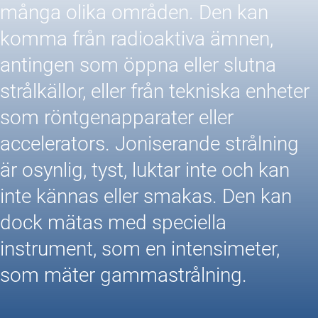
många olika områden. Den kan
komma från radioaktiva ämnen,
antingen som öppna eller slutna
strålkällor, eller från tekniska enheter
som röntgenapparater eller
accelerators. Joniserande strålning
är osynlig, tyst, luktar inte och kan
inte kännas eller smakas. Den kan
dock mätas med speciella
instrument, som en intensimeter,
som mäter gammastrålning.