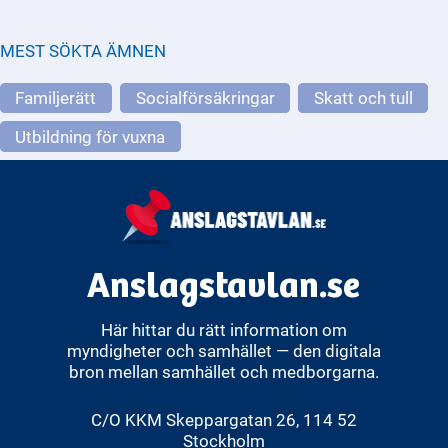
MEST SÖKTA ÄMNEN
Familjerätt
Socialförsäkringar
Skatt och tull
Utbildning för vuxna
Anslagstavlan.se
Här hittar du rätt information om
myndigheter och samhället — den digitala
bron mellan samhället och medborgarna.
C/O KKM Skeppargatan 26, 114 52
Stockholm