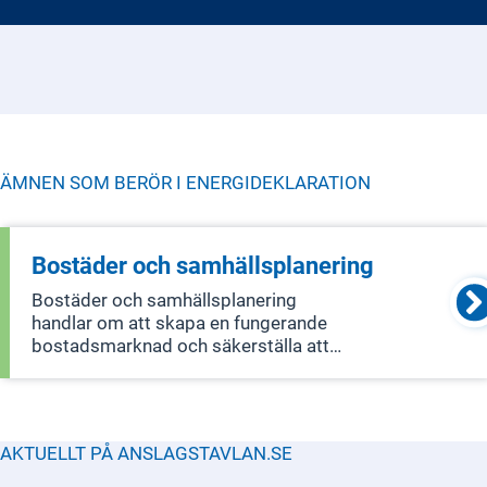
ÄMNEN SOM BERÖR I
ENERGIDEKLARATION
Bostäder och samhällsplanering
Bostäder och samhällsplanering
handlar om att skapa en fungerande
bostadsmarknad och säkerställa att
det finns bra finansiering för bostäder.
Det inkluderar också hur man planerar
och designar byggnader och miljöer.
Området täcker bostadsmarknaden,
AKTUELLT PÅ ANSLAGSTAVLAN.SE
lantmä