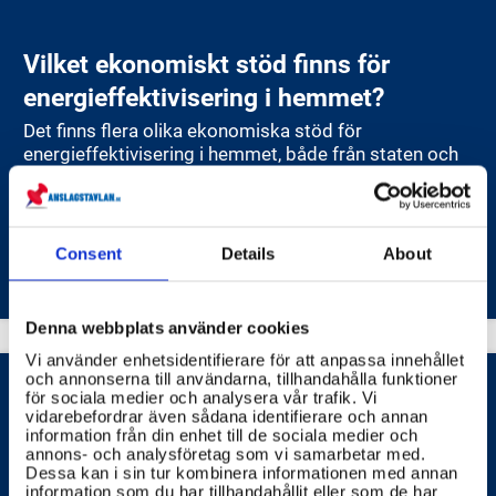
Vilket ekonomiskt stöd finns för
energieffektivisering i hemmet?
Det finns flera olika ekonomiska stöd för
energieffektivisering i hemmet, både från staten och
från kommunerna.
ENERGIMYNDIGHETEN
Consent
Details
About
Denna webbplats använder cookies
Vi använder enhetsidentifierare för att anpassa innehållet
och annonserna till användarna, tillhandahålla funktioner
för sociala medier och analysera vår trafik. Vi
vidarebefordrar även sådana identifierare och annan
Hur kan jag minska min
information från din enhet till de sociala medier och
energiförbrukning och göra mitt hem
annons- och analysföretag som vi samarbetar med.
Dessa kan i sin tur kombinera informationen med annan
mer energieffektivt?
information som du har tillhandahållit eller som de har