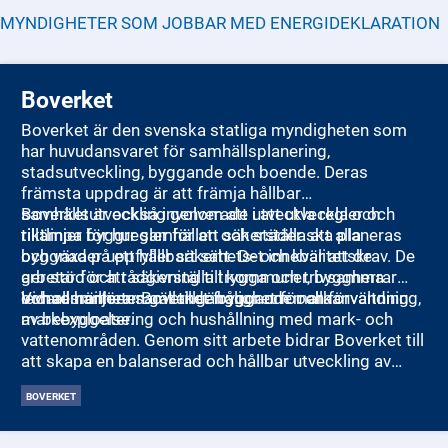
MYNDIGHETER SOM JOBBAR MED
ENERGIDEKLARATION
Boverket
Boverket är den svenska statliga myndigheten som
har huvudansvaret för samhällsplanering,
stadsutveckling, byggande och boende. Deras
främsta uppdrag är att främja hållbar
samhällsutveckling genom att utveckla regler och
Boverket är också involverade i att utveckla och
riktlinjer för hur samhällen och städer ska planeras
tillämpa byggregler för att säkerställa att alla
och växa på ett hållbart sätt. Det innebär att de
byggnader uppfyller säkerhets- och kvalitetskrav. De
arbetar för att säkerställa trygga och trivsamma
ger stöd och rådgivning till kommuner, byggherrar
levnadsmiljöer samt tillgänglighet för alla.
och allmänheten gällande byggande och förvaltning
Vidare hanterar Boverket frågor om markanvändning,
av bebyggelse.
markexploatering och hushållning med mark- och
vattenområden. Genom sitt arbete bidrar Boverket till
att skapa en balanserad och hållbar utveckling av
Sveriges samhällen och miljöer.
BOVERKET