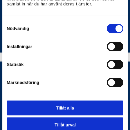
samlat in när du har använt deras tjänster.
Att minska energiförbrukningen i hemmet är viktigt
för både ekonomin och miljön. Här är några tips på
hur du kan göra ditt hem mer energieffektivt.
Consent
Selection
Nödvändig
NATURVÅRDSVERKET
ENERGIMYNDIGHETEN
Inställningar
Statistik
Marknadsföring
Vilka produkter ska CE-märkas?
CE-märkning gäller för många produkter som säljs
inom EU, och det är viktigt att känna till vilka
Tillåt alla
produkter som omfattas.
ARBETSMILJÖVERKET
ELSÄKERHETSVERKET
TRANSPORTSTYRELSEN
Tillåt urval