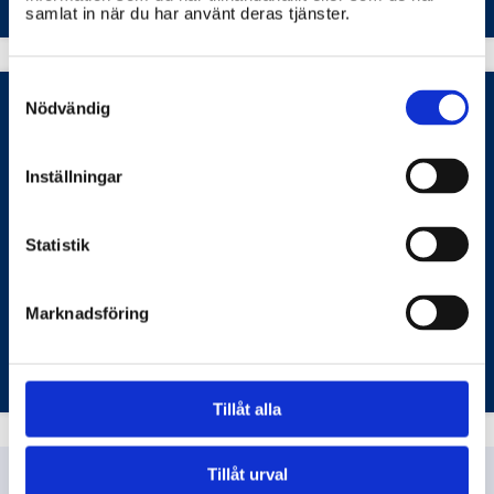
samlat in när du har använt deras tjänster.
Consent
Selection
Nödvändig
Vad är energimyndighetens roll i
Inställningar
energieffektivisering
Energimyndigheten har en viktig roll i att främja
Statistik
energieffektivitet i Sverige.
Marknadsföring
ENERGIMYNDIGHETEN
LÄNSSTYRELSERNA
Tillåt alla
Tillåt urval