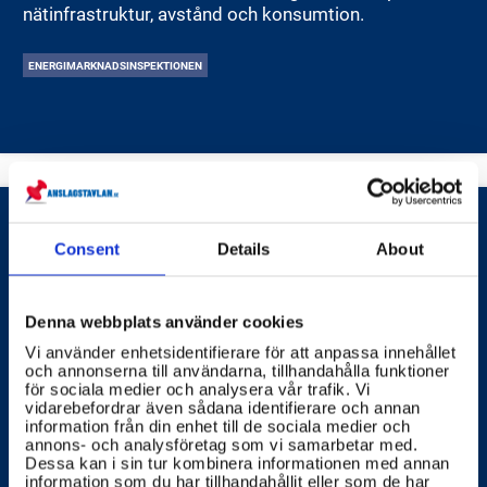
nätinfrastruktur, avstånd och konsumtion.
ENERGIMARKNADSINSPEKTIONEN
Consent
Details
About
Vilka krav gäller för
solcellsinstallationer?
Denna webbplats använder cookies
Kraven för solcellsinstallationer varierar beroende på
Vi använder enhetsidentifierare för att anpassa innehållet
typ och storlek på installationen.
och annonserna till användarna, tillhandahålla funktioner
för sociala medier och analysera vår trafik. Vi
vidarebefordrar även sådana identifierare och annan
ARBETSMILJÖVERKET
ELSÄKERHETSVERKET
information från din enhet till de sociala medier och
annons- och analysföretag som vi samarbetar med.
Dessa kan i sin tur kombinera informationen med annan
information som du har tillhandahållit eller som de har