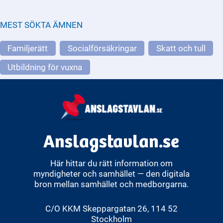
MEST SÖKTA ÄMNEN
Familjerätt
Socialförsäkringar
Skatt och tull
Utbildning för vuxna
Anslagstavlan.se
Här hittar du rätt information om
myndigheter och samhället — den digitala
bron mellan samhället och medborgarna.
C/O KKM Skeppargatan 26, 114 52
Stockholm