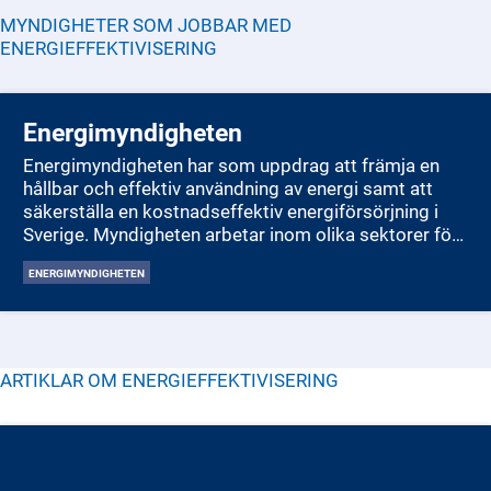
MYNDIGHETER SOM JOBBAR MED
ENERGIEFFEKTIVISERING
Energimyndigheten
Energimyndigheten har som uppdrag att främja en
hållbar och effektiv användning av energi samt att
säkerställa en kostnadseffektiv energiförsörjning i
Sverige. Myndigheten arbetar inom olika sektorer för
att stödja forskning och innovation inom
ENERGIMYNDIGHETEN
energiteknologier, främja energieffektivisering och
öka användningen av förnybar energi. Dessutom
ansvarar Energimyndigheten för att bidra till
genomförandet av Sveriges energi- och klimatpolitik,
inklusive målen för minskade växthusgasutsläpp. De
ARTIKLAR OM
ENERGIEFFEKTIVISERING
verkar också för att förbättra kunskapen om energi
hos allmänheten och näringslivet samt att skapa
förutsättningar för en hållbar energiförsörjning​.