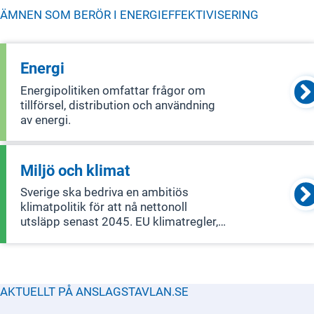
ÄMNEN SOM BERÖR I
ENERGIEFFEKTIVISERING
Energi
Energipolitiken omfattar frågor om
tillförsel, distribution och användning
av energi.
Miljö och klimat
Sverige ska bedriva en ambitiös
klimatpolitik för att nå nettonoll
utsläpp senast 2045. EU klimatregler,
som Fit for 55, kommer att vara
vägledande för detta arbete. Sveriges
miljöpolitik fokuserar på att skapa ett
samhälle utan utsläpp och farliga gifte
AKTUELLT PÅ ANSLAGSTAVLAN.SE