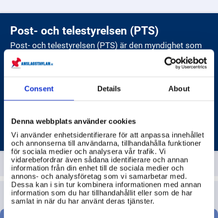
Post- och telestyrelsen (PTS)
Post- och telestyrelsen (PTS) är den myndighet som
har ansvaret för att övervaka elektronisk
kommunikation och post i Sverige. Begreppet
elektronisk kommunikation omfattar
telekommunikation, IT och radio. PTS främjar en
PTS stödjer Försvarsmakten och det civila samhället
Consent
Details
About
trygg digital omställning genom samarbete,
vid kriser och krig genom att hantera frekvenser för
främjande insatser, reglering och tillsyn. De analyserar
radiotjänster och övervaka att utrustning följer
och beskriver marknaden, informerar och dialogar för
reglerna. De följer utvecklingen på marknaden,
Denna webbplats använder cookies
att säkerställa att samhällets behov möts.
säkerställer konkurrens, och ser till att elektroniska
POST- OCH TELESTYRELSEN (PTS)
Vi använder enhetsidentifierare för att anpassa innehållet
kommunikations- och posttjänster är tillgängliga för
och annonserna till användarna, tillhandahålla funktioner
alla. PTS övervakar också banker för att säkerställa
för sociala medier och analysera vår trafik. Vi
tillgång till kontanter och grundläggande
vidarebefordrar även sådana identifierare och annan
betaltjänster. PTS är också tillsynsmyndighet för
information från din enhet till de sociala medier och
annons- och analysföretag som vi samarbetar med.
säkerhetskänslig verksamhet inom elektronisk
Dessa kan i sin tur kombinera informationen med annan
kommunikation och post.
information som du har tillhandahållit eller som de har
samlat in när du har använt deras tjänster.