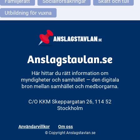
Familjerätt
Socialförsäkringar
Skatt och tull
Utbildning för vuxna
Anslagstavlan.se
Här hittar du rätt information om
myndigheter och samhället — den digitala
bron mellan samhället och medborgarna.
C/O KKM Skeppargatan 26, 114 52
Stockholm
Användarvillkor
Om oss
© Copyright Anslagstavlan.se