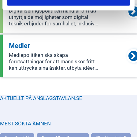
Digitaliseringspolitik
Digitaliseringspolitiken handlar om att
utnyttja de möjligheter som digital
teknik erbjuder för samhället, inklusive
individer, företag, civilsamhället och
offentlig sektor. Ett viktigt mål är att
digitalisera offentliga tjänster så att de
Medier
blir enklare, ö
Mediepolitiken ska skapa
förutsättningar för att människor fritt
kan uttrycka sina åsikter, utbyta idéer
och granska samhället. För att detta
ska fungera behövs en mångfald av
medier av hög kvalitet. Mediepolitiken
omfattar tidningar, radio, tv och skydd
AKTUELLT PÅ ANSLAGSTAVLAN.SE
MEST SÖKTA ÄMNEN