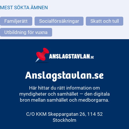
MEST SÖKTA ÄMNEN
Familjerätt
Socialförsäkringar
Skatt och tull
Utbildning för vuxna
Anslagstavlan.se
Här hittar du rätt information om
myndigheter och samhället — den digitala
bron mellan samhället och medborgarna.
C/O KKM Skeppargatan 26, 114 52
Stockholm