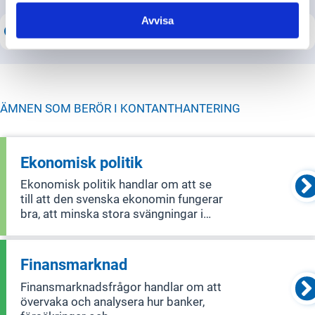
Avvisa
ÄMNEN SOM BERÖR I
KONTANTHANTERING
Ekonomisk politik
Ekonomisk politik handlar om att se
till att den svenska ekonomin fungerar
bra, att minska stora svängningar i
ekonomin och att fördela pengar och
resurser rättvist mellan människor och
över tid.
Finansmarknad
Finansmarknadsfrågor handlar om att
övervaka och analysera hur banker,