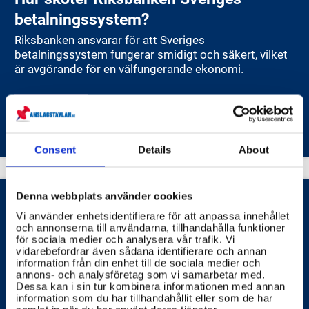
För att Sveriges ekonomi ska fungera bra behövs ett
betalningssystem?
stabilt och effektivt finansiellt system som kan
Riksbanken ansvarar för att Sveriges
förmedla betalningar, omvandla sparande till
betalningssystem fungerar smidigt och säkert, vilket
finansiering och hantera risker. Riksbanken övervakar
är avgörande för en välfungerande ekonomi.
det finansiella systemet, förbereder sig för att hantera
kriser och kan ge tillfälligt likviditetsstöd till banker
för att motverka allvarliga störningar. Banken
SVERIGES RIKSBANK
samarbetar också med Finansinspektionen och
Riksgäldskontoret.
Consent
Details
About
Riksbanken ser till att betalningar kan göras säkert
och effektivt, bland annat genom betalningssystemet
RIX. Dessutom ska det finnas tillgång till kontanter i
Denna webbplats använder cookies
hela Sverige.
Vi använder enhetsidentifierare för att anpassa innehållet
Hur gör jag för att flytta pengar mellan
och annonserna till användarna, tillhandahålla funktioner
Riksbanken förvaltar tillgångar med låg risk för att
för sociala medier och analysera vår trafik. Vi
länder?
kunna utföra sina uppgifter och finansiera sin
vidarebefordrar även sådana identifierare och annan
verksamhet. Banken ska också ha förmåga att
information från din enhet till de sociala medier och
Det finns flera sätt att flytta pengar mellan länder,
upprätthålla sin verksamhet under krissituationer och
annons- och analysföretag som vi samarbetar med.
beroende på belopp och behov. För att flytta pengar
Dessa kan i sin tur kombinera informationen med annan
vid höjd beredskap, inklusive att se till att betalningar
mellan olika länder kan du använda banköverföring,
information som du har tillhandahållit eller som de har
kan göras.