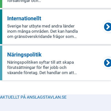
försäkringar och
värdepappersmarknader fungerar.
Huvudfokus ligger på att säkerställa
att det finansiella systemet är stabilt
Internationellt
och att förbättra skyddet för
Sverige har utbyte med andra länder
konsumenter på finansmarknad
inom många områden. Det kan handla
om gränsöverskridande frågor som
kan få internationella effekter.
Näringspolitik
Näringspolitiken syftar till att skapa
förutsättningar för fler jobb och
växande företag. Det handlar om att
förbättra villkoren för företagande och
entreprenörskap, främja innovation
och säkerställa rättvis konkurrens.
Politiken inkluderar också specifik
AKTUELLT PÅ ANSLAGSTAVLAN.SE