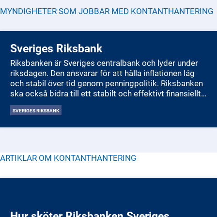
MYNDIGHETER SOM JOBBAR MED
KONTANTHANTERING
Sveriges Riksbank
Riksbanken är Sveriges centralbank och lyder under
riksdagen. Den ansvarar för att hålla inflationen låg
och stabil över tid genom penningpolitik. Riksbanken
ska också bidra till ett stabilt och effektivt finansiellt
system och se till att allmänheten kan göra
SVERIGES RIKSBANK
betalningar. Banken ger också ut sedlar och mynt i
Sverige.
Enligt lag ska Riksbanken upprätthålla en varaktigt
låg och stabil inflation, och samtidigt stödja en
ARTIKLAR OM
KONTANTHANTERING
balanserad utveckling av produktion och
sysselsättning. Målet är att inflationen, mätt med
konsumentprisindex med fast ränta (KPIF), ska vara 2
procent per år. För att påverka inflationen beslutar
Riksbanken om nivån på styrräntan.
Hur sköter Riksbanken Sveriges