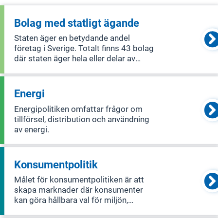
Bolag med statligt ägande
Staten äger en betydande andel
företag i Sverige. Totalt finns 43 bolag
där staten äger hela eller delar av
företagen, och två av dessa är
börsnoterade. Dessutom förvaltar
staten två stiftelser. Sammanlagt
Energi
sysselsätter de statligt ägda bolagen
Energipolitiken omfattar frågor om
omkring 1
tillförsel, distribution och användning
av energi.
Konsumentpolitik
Målet för konsumentpolitiken är att
skapa marknader där konsumenter
kan göra hållbara val för miljön,
samhället och ekonomin. För att