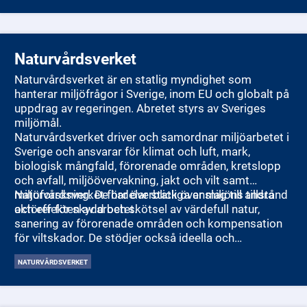
katastrofskydd, naturvård, folkhälsa, jordbruk, fiske,
jämställdhet och integration.
Naturvårdsverket
Naturvårdsverket är en statlig myndighet som
hanterar miljöfrågor i Sverige, inom EU och globalt på
uppdrag av regeringen. Abretet styrs av Sveriges
miljömål.
Naturvårdsverket driver och samordnar miljöarbetet i
Sverige och ansvarar för klimat och luft, mark,
biologisk mångfald, förorenade områden, kretslopp
och avfall, miljöövervakning, jakt och vilt samt
miljöforskning. De har överblick över miljöns tillstånd
Naturvårdsverket fördelar statliga anslag till andra
och effekten av arbetet.
aktörer för skydd och skötsel av värdefull natur,
sanering av förorenade områden och kompensation
för viltskador. De stödjer också ideella och
friluftsorganisationer.
NATURVÅRDSVERKET