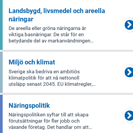
uppnå detta behövs lagar som ger
starkt skydd för konsumenter,
Landsbygd, livsmedel och areella
effektiva sätt att lösa tvister och
näringar
enkelt tillgängligt st
De areella eller gröna näringarna är
viktiga basnäringar. De står för en
betydande del av markanvändningen
på landsbygden och har en unik roll
som förvaltare av landskapets natur-
och kulturvärden. Detta ger
Miljö och klimat
förutsättningar för att bedriva annan
Sverige ska bedriva en ambitiös
näringsve
klimatpolitik för att nå nettonoll
utsläpp senast 2045. EU klimatregler,
som Fit for 55, kommer att vara
vägledande för detta arbete. Sveriges
miljöpolitik fokuserar på att skapa ett
Näringspolitik
samhälle utan utsläpp och farliga gifte
Näringspolitiken syftar till att skapa
förutsättningar för fler jobb och
växande företag. Det handlar om att