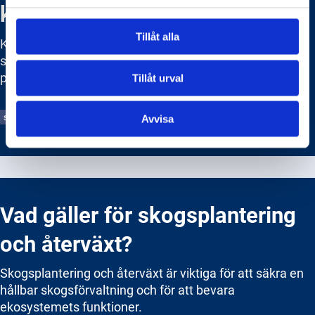
klimatförändringar?
Tillåt alla
Klimatförändringar utgör en betydande utmaning för
skogsbruket, med både positiva och negativa effekter
på skogarnas hälsa, tillväxt och produktivitet.
Tillåt urval
SKOGSSTYRELSEN
Avvisa
Vad gäller för skogsplantering
och återväxt?
Skogsplantering och återväxt är viktiga för att säkra en
hållbar skogsförvaltning och för att bevara
ekosystemets funktioner.