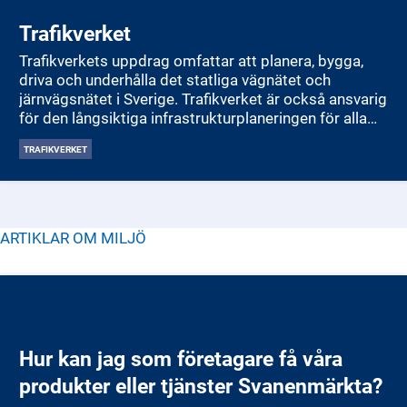
Trafikverket
Trafikverkets uppdrag omfattar att planera, bygga,
driva och underhålla det statliga vägnätet och
järnvägsnätet i Sverige. Trafikverket är också ansvarig
för den långsiktiga infrastrukturplaneringen för alla
transportsätt, inklusive väg, järnväg, sjöfart och
TRAFIKVERKET
luftfart. Dessutom arbetar Trafikverket med att främja
ett tillgängligt och hållbart transportsystem som
bidrar till Sveriges ekonomiska utveckling och
samhällsfunktioner​.
ARTIKLAR OM
MILJÖ
Hur kan jag som företagare få våra
produkter eller tjänster Svanenmärkta?