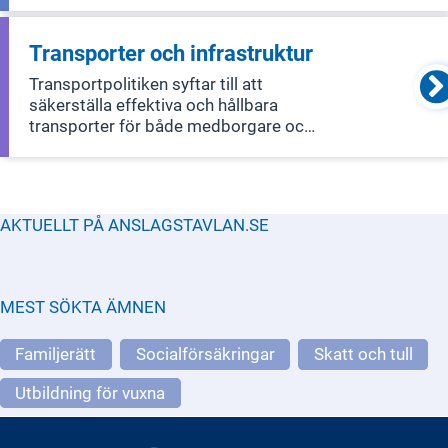
förbättra villkoren för företagande och
entreprenörskap, främja innovation
och säkerställa rättvis konkurrens.
Transporter och infrastruktur
Politiken inkluderar också specifik
Transportpolitiken syftar till att
säkerställa effektiva och hållbara
transporter för både medborgare och
företag i hela landet. Den omfattar
infrastruktur och alla typer av trafik,
inklusive tåg, vägtrafik, sjöfart och flyg,
samt forskning om transporter
AKTUELLT PÅ ANSLAGSTAVLAN.SE
MEST SÖKTA ÄMNEN
Familjerätt
Socialförsäkringar
Skatt och tull
Utbildning för vuxna