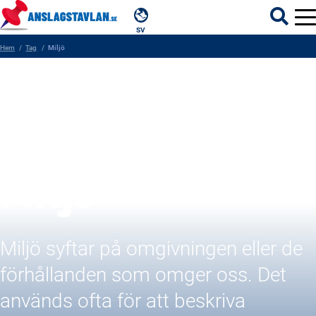
SV
Hem
Tag
Miljö
ÄMNEN
MYNDIGHETER
REGIONER
Miljö
KOMMUNER
Miljö syftar på omgivningen eller de
förhållanden som omger oss. Det
används ofta för att beskriva