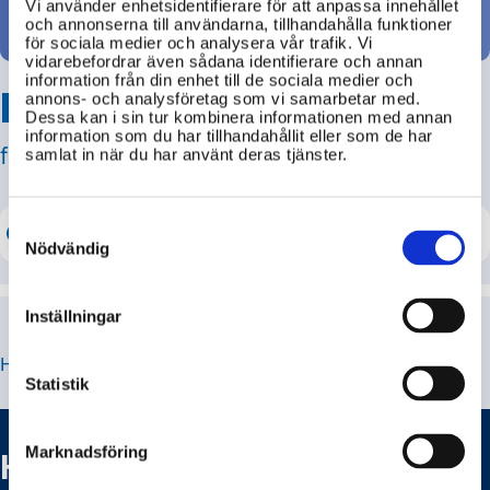
Vi använder enhetsidentifierare för att anpassa innehållet
och annonserna till användarna, tillhandahålla funktioner
för sociala medier och analysera vår trafik. Vi
vidarebefordrar även sådana identifierare och annan
information från din enhet till de sociala medier och
Hitta svar på din fråga
annons- och analysföretag som vi samarbetar med.
Dessa kan i sin tur kombinera informationen med annan
information som du har tillhandahållit eller som de har
från svenska myndigheter!
samlat in när du har använt deras tjänster.
Consent
Selection
Nödvändig
Inställningar
HITTA JUST DE FRÅGOR DU LETAR EFTER
Statistik
Marknadsföring
Hur påverkas skogsbruket av