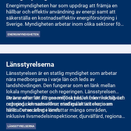
Energimyndigheten har som uppdrag att främja en
hållbar och effektiv användning av energi samt att
säkerställa en kostnadseffektiv energiförsörjning i
Sverige. Myndigheten arbetar inom olika sektorer för
att stödja forskning och innovation inom
ENERGIMYNDIGHETEN
energiteknologier, främja energieffektivisering och
öka användningen av förnybar energi. Dessutom
ansvarar Energimyndigheten för att bidra till
genomförandet av Sveriges energi- och klimatpolitik,
inklusive målen för minskade växthusgasutsläpp. De
Länsstyrelserna
verkar också för att förbättra kunskapen om energi
Länsstyrelsen är en statlig myndighet som arbetar
hos allmänheten och näringslivet samt att skapa
nära medborgarna i varje län och leds av
förutsättningar för en hållbar energiförsörjning​.
landshövdingen. Den fungerar som en länk mellan
lokala myndigheter och regeringen. Länsstyrelsen
strävar efter att förena miljöskydd, ekonomisk tillväxt
De ansvarar för att genomföra beslut från riksdag och
och goda levnadsvillkor, med målet att skapa en
regering och samordnar statliga aktiviteter inom
hållbar utveckling i länet.
länet. Deras arbete omfattar många områden,
inklusive livsmedelsinspektioner, djurvälfärd, regional
tillväxt, infrastrukturplanering, hållbar
LÄNSSTYRELSERNA
samhällsplanering, energi och klimat, kulturmiljö,