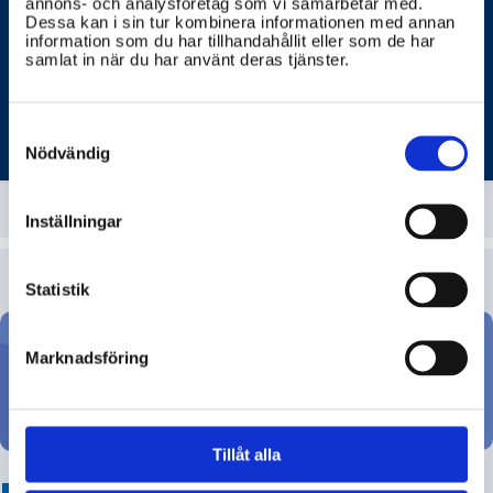
annons- och analysföretag som vi samarbetar med.
skapa förutsättningar för bebyggelse och
Dessa kan i sin tur kombinera informationen med annan
infrastrukturell utveckling, samt underlätta köp,
För att säkerställa ett väl fungerande samhälle både
information som du har tillhandahållit eller som de har
ägande och försäljning av fastigheter med tillgång till
nu och i framtiden är tillförlitlig data och tydlig
samlat in när du har använt deras tjänster.
geografisk och fastighetsrelaterad information.
information om Sveriges geografi och fastigheter
avgörande.
Consent
LANTMÄTERIET
Selection
Nödvändig
Inställningar
Statistik
Marknadsföring
Ställ din fråga
Tillåt alla