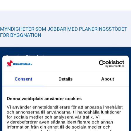
MYNDIGHETER SOM JOBBAR MED
PLANERINGSSTÖDET
FÖR BYGGNATION
Lantmäteriet
Lantmäteriet är en svensk myndighet med ansvar för
att säkra ägandet av fastigheter och tillgängliggöra
geodata i samhället för att främja en effektiv
Consent
Details
About
samhällsekonomi. De driver aktivt digitaliseringen av
samhällsbyggnadsprocessen genom samverkan med
Lantmäteriet erbjuder service som inkluderar
andra aktörer.
information och dokumentation om Sveriges geografi
Denna webbplats använder cookies
samt hjälp med att ändra fastighetsgränser och
Vi använder enhetsidentifierare för att anpassa innehållet
ansöka om lagfart för fastighetsägande.
och annonserna till användarna, tillhandahålla funktioner
Lantmäteriets verksamhetsidé fokuserar på att bidra
för sociala medier och analysera vår trafik. Vi
till hållbart samhällsbyggande och ekonomisk
vidarebefordrar även sådana identifierare och annan
information från din enhet till de sociala medier och
utveckling. Detta åstadkommer dem genom att