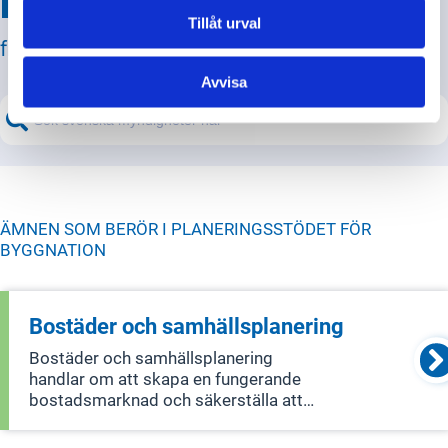
Hitta svar på din fråga
Tillåt urval
från svenska myndigheter!
Avvisa
ÄMNEN SOM BERÖR I
PLANERINGSSTÖDET FÖR
BYGGNATION
Bostäder och samhällsplanering
Bostäder och samhällsplanering
handlar om att skapa en fungerande
bostadsmarknad och säkerställa att
det finns bra finansiering för bostäder.
Det inkluderar också hur man planerar