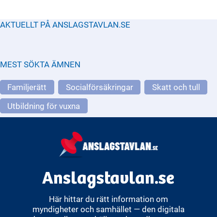
och designar byggnader och miljöer.
Området täcker bostadsmarknaden,
AKTUELLT PÅ ANSLAGSTAVLAN.SE
lantmä
MEST SÖKTA ÄMNEN
Familjerätt
Socialförsäkringar
Skatt och tull
Utbildning för vuxna
Anslagstavlan.se
Här hittar du rätt information om
myndigheter och samhället — den digitala