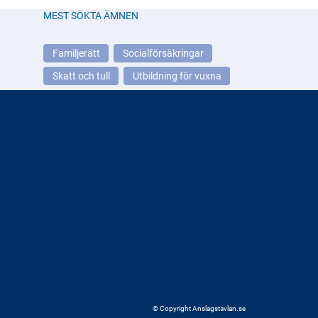
MEST SÖKTA ÄMNEN
Familjerätt
Socialförsäkringar
Skatt och tull
Utbildning för vuxna
© Copyright Anslagstavlan.se