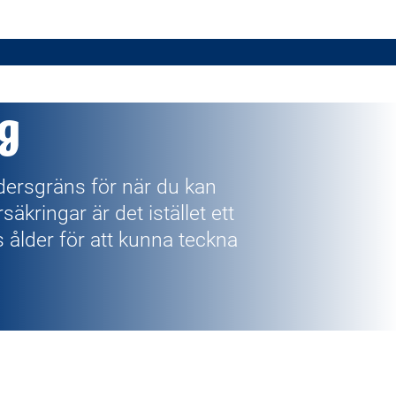
g
dersgräns för när du kan
äkringar är det istället ett
s ålder för att kunna teckna