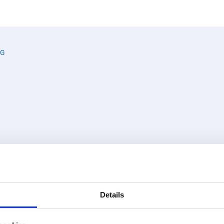
NG
Details
var på din fråga