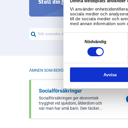
Ställ din fråga
Denna webbplats använder 
pension.
från svenska m
Vi använder enhetsidentifierar
sociala medier och analysera 
till de sociala medier och a
med annan information som du 
Consent
Selection
Nödvändig
ÄMNEN SOM BERÖR I
SENIORFÖRSÄKRING
Avvisa
Socialförsäkringar
Socialförsäkringen ger ekonomisk
trygghet vid sjukdom, ålderdom och
när man har små barn. Den täcker
sjukförsäkring, pensioner,
föräldraförsäkring och bidrag till
föräldrar.