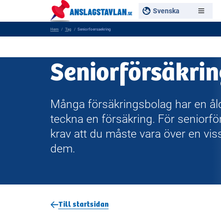
Svenska
Hem
Tag
Seniorfoersaekring
Seniorförsäkrin
Många försäkringsbolag har en ål
teckna en försäkring. För seniorförs
krav att du måste vara över en vis
dem.
Till startsidan