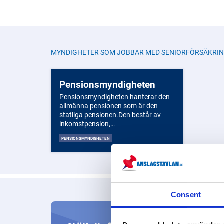
MYNDIGHETER SOM JOBBAR MED
SENIORFÖRSÄKRI
Pensionsmyndigheten
Pensionsmyndigheten hanterar den
allmänna pensionen som är den
statliga pensionen.Den består av
inkomstpension,
inkomstpensionstillägg,
PENSIONSMYNDIGHETEN
premiepension och garantipension.
Alla som har arbetat eller bott i
Sverige får denna pension baserat på
sina skattepliktiga inkomster,
inklusive ersättningar som
arbetslöshetsersättning, sjuk- eller
Consent
aktivitetsersättning samt
föräldrapenning. Dessutom kan
efterlevandepension utbetalas om
Hitta s
den avlidne tjänat in till allmän