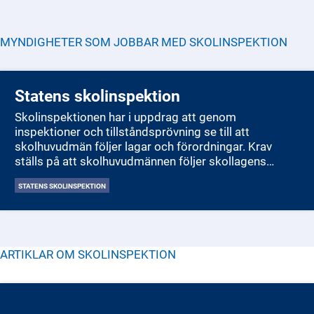
MYNDIGHETER SOM JOBBAR MED
SKOLINSPEKTION
Statens skolinspektion
Skolinspektionen har i uppdrag att genom
inspektioner och tillståndsprövning se till att
skolhuvudmän följer lagar och förordningar. Krav
ställs på att skolhuvudmännen följer skollagens
bestämmelser, utvecklar sina verksamheter,
STATENS SKOLINSPEKTION
genomför förbättringar och garanterar hög kvalitet.
Skolhuvudman avser den som driver en fristående
eller kommunal skola.
Målet är att säkerställa att alla barn och elever får en
likvärdig och kvalitativ utbildning i en stimulerande
ARTIKLAR OM
SKOLINSPEKTION
och trygg miljö.