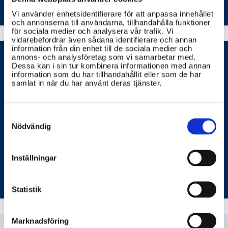
Vi använder enhetsidentifierare för att anpassa innehållet
och annonserna till användarna, tillhandahålla funktioner
för sociala medier och analysera vår trafik. Vi
vidarebefordrar även sådana identifierare och annan
information från din enhet till de sociala medier och
annons- och analysföretag som vi samarbetar med.
Dessa kan i sin tur kombinera informationen med annan
information som du har tillhandahållit eller som de har
samlat in när du har använt deras tjänster.
Kan jag se om en skola blivit
inspekterad av skolinspektionen ?
Consent
Ja, du kan hitta information om skolinspektionens
Selection
Nödvändig
granskningar på deras hemsida.
SVERIGES TELEVISION
STATENS SKOLINSPEKTION
Inställningar
Statistik
Marknadsföring