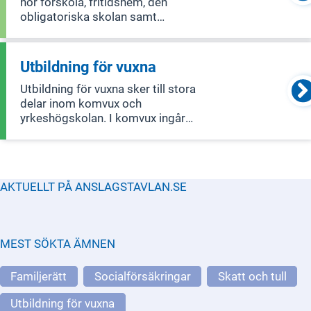
hör förskola, fritidshem, den
obligatoriska skolan samt
gymnasieskolan. Elever ska utifrån
sina olika förutsättningar och behov få
utbildning så att de uppnår
Utbildning för vuxna
kunskapskraven och därmed får
Utbildning för vuxna sker till stora
möjlighet att utvecklas så lång
delar inom komvux och
yrkeshögskolan. I komvux ingår
utbildning på grundläggande nivå och
gymnasial nivå, utbildning i svenska för
invandrare (sfi) samt kommunal
vuxenutbildning som särskild
AKTUELLT PÅ ANSLAGSTAVLAN.SE
utbildning (tidigare särvux
MEST SÖKTA ÄMNEN
Familjerätt
Socialförsäkringar
Skatt och tull
Utbildning för vuxna