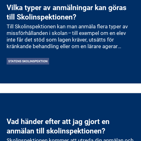
Vilka typer av anmälningar kan göras
till Skolinspektionen?
Till Skolinspektionen kan man anmäla flera typer av
missförhållanden i skolan – till exempel om en elev
inte får det stöd som lagen kräver, utsätts för
kränkande behandling eller om en lärare agerar
olämpligt. Vem som helst kan skicka in en anmälan
eller uppgift till myndigheten. Skolinspektionen gör
STATENS SKOLINSPEKTION
sedan en bedömning om ärendet ska gå vidare och
kan inleda tillsyn eller kvalitetsgranskning. Om brister
konstateras kan beslut fattas som kräver att skolans
huvudman vidtar åtgärder.
Vad händer efter att jag gjort en
anmälan till skolinspektionen?
Skolinspektionen kommer att utreda din anmälan och