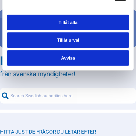
Tillåt alla
Ställ din fråga
Tillåt urval
Hitta svar på din fråga
Avvisa
från svenska myndigheter!
HITTA JUST DE FRÅGOR DU LETAR EFTER