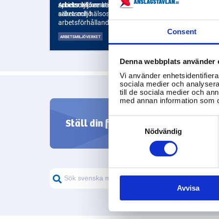
sprider information om reglerna för
arbetsolyckor och arbetssjukdomar.
Arbetsmiljöverket till att säkerställa
arbetsmiljö.
säkra och hälsosamma
arbetsförhållanden för alla
arbetstagare i Sverige.
Consent
ARBETSMILJÖVERKET
Denna webbplats använder 
Vi använder enhetsidentifierar
sociala medier och analysera 
till de sociala medier och a
med annan information som du 
Hitta s
Consent
Ställ din fråga
Selection
Nödvändig
från svenska m
Avvisa