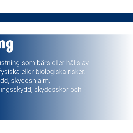
ng
stning som bärs eller hålls av
siska eller biologiska risker.
ydd, skyddshjälm,
ingsskydd, skyddsskor och