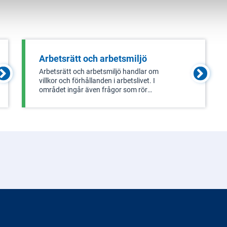
Arbetsrätt och arbetsmiljö
Arbetsrätt och arbetsmiljö handlar om
villkor och förhållanden i arbetslivet. I
området ingår även frågor som rör
lönebildning och medling vid
arbetstvister. Goda arbetsvillkor och
en bra arbetsmiljö bidrar till en hög
produktivitet i svensk ekonomi som