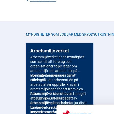
MYNDIGHETER SOM JOBBAR MED
SKYDDSUTRUSTNI
Arbetsmiljöverket
Arbetsmiljöverket är en myndighet
som ser till att företag och
organisationer följer lagar om
arbetsmiljö och arbetstider på
uppdrag av regeringen och
Myndigheten ansvarar för att
riksdagen.
säkerställa att arbetsmiljön på
arbetsplatser uppfyller kraven i
arbetsmiljölagen för att främja en
hälsosam och utvecklande
Arbetsmiljöverket har även i uppgift
arbetsmiljö. Det innebär att
att övervaka efterlevnaden av
Arbetsmiljöverket utarbetar juridiskt
arbetsmiljölagen och dess
bindande föreskrifter, genomför
föreskrifter samt att samla in
inspektioner på arbetsplatser och
statistik om arbetsmiljöförhållanden,
Genom dessa åtgärder bidrar