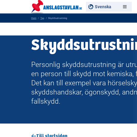
Svenska
Hem
Tag
Skyddsutrustning
Skyddsutrustni
Personlig skyddsutrustning är utru
en person till skydd mot kemiska, fy
Det kan till exempel vara hörselsk
skyddshandskar, ögonskydd, andn
fallskydd.
Till startsidan