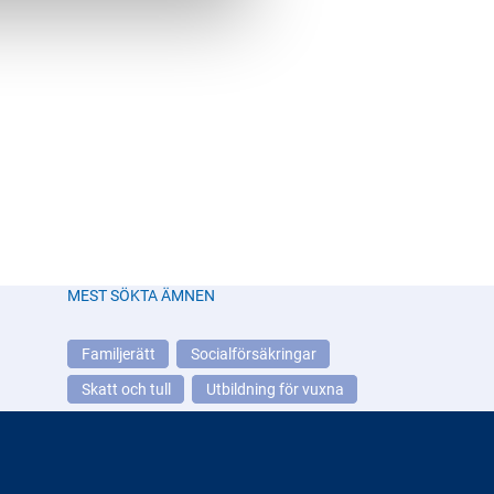
MEST SÖKTA ÄMNEN
Familjerätt
Socialförsäkringar
Skatt och tull
Utbildning för vuxna