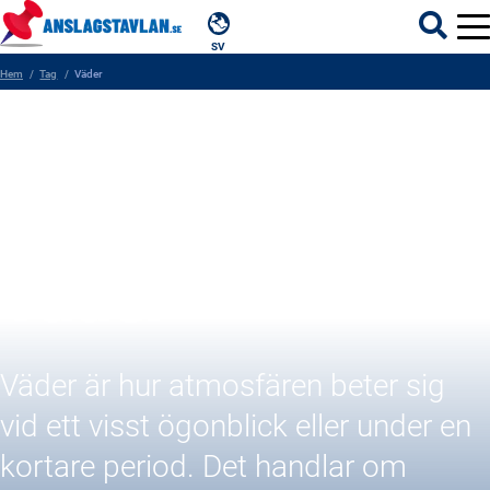
SV
Hem
Tag
Väder
ÄMNEN
MYNDIGHETER
REGIONER
Väder
KOMMUNER
Väder är hur atmosfären beter sig
vid ett visst ögonblick eller under en
kortare period. Det handlar om