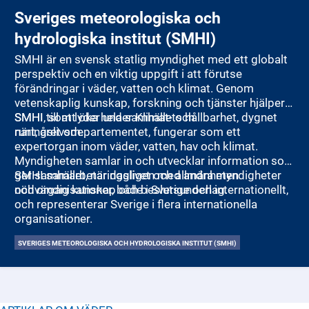
Sveriges meteorologiska och
hydrologiska institut (SMHI)
SMHI är en svensk statlig myndighet med ett globalt
perspektiv och en viktig uppgift i att förutse
förändringar i väder, vatten och klimat. Genom
vetenskaplig kunskap, forskning och tjänster hjälper
SMHI till att öka hela samhällets hållbarhet, dygnet
SMHI, som lyder under Klimat- och
runt, året om.
näringslivsdepartementet, fungerar som ett
expertorgan inom väder, vatten, hav och klimat.
Myndigheten samlar in och utvecklar information som
ger samhället, näringslivet och allmänheten
SMHI samarbetar dagligen med andra myndigheter
nödvändig kunskap och beslutsunderlag.
och organisationer, både i Sverige och internationellt,
och representerar Sverige i flera internationella
organisationer.
SVERIGES METEOROLOGISKA OCH HYDROLOGISKA INSTITUT (SMHI)