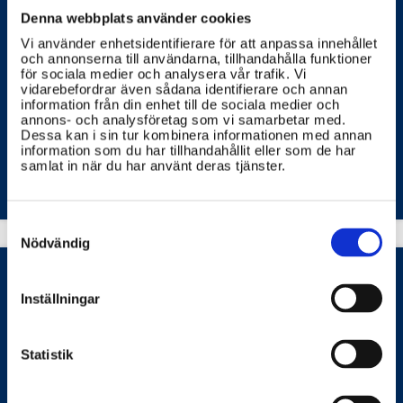
Denna webbplats använder cookies
vad är en väderprognos?
Vi använder enhetsidentifierare för att anpassa innehållet
och annonserna till användarna, tillhandahålla funktioner
En väderprognos är en förutsägelse om hur vädret
för sociala medier och analysera vår trafik. Vi
kommer att bli under en viss tid framåt.
vidarebefordrar även sådana identifierare och annan
information från din enhet till de sociala medier och
annons- och analysföretag som vi samarbetar med.
SVERIGES METEOROLOGISKA OCH HYDROLOGISKA INSTITUT (SMHI)
Dessa kan i sin tur kombinera informationen med annan
information som du har tillhandahållit eller som de har
samlat in när du har använt deras tjänster.
Consent
Selection
Nödvändig
Inställningar
Hur får jag historiska väderdata för en
specifik tid och plats?
Statistik
Om du vill veta hur vädret var en specifik dag och
plats kan du titta på historiska mätdata som finns
sparade av väderstationer. I Sverige ansvarar