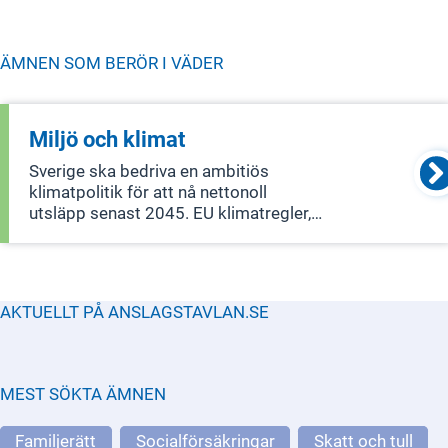
ÄMNEN SOM BERÖR I
VÄDER
Miljö och klimat
Sverige ska bedriva en ambitiös
klimatpolitik för att nå nettonoll
utsläpp senast 2045. EU klimatregler,
som Fit for 55, kommer att vara
vägledande för detta arbete. Sveriges
miljöpolitik fokuserar på att skapa ett
samhälle utan utsläpp och farliga gifte
AKTUELLT PÅ ANSLAGSTAVLAN.SE
MEST SÖKTA ÄMNEN
Familjerätt
Socialförsäkringar
Skatt och tull