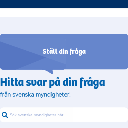
såsom temperatur, nederbörd, vind och mer. En del
tjänster visar också historiska temperaturer och
rekord, medelvärden samt normalvärden. Genom att
kombinera mätstationens data och de
sammanställningar som finns tillgängliga får du en
tydlig bild av hur vädret var vid den tiden du är
intresserad av.
Ställ din fråga
Hitta svar på din fråga
från svenska myndigheter!