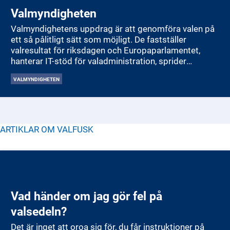
Valmyndigheten
Valmyndighetens uppdrag är att genomföra valen på
ett så pålitligt sätt som möjligt. De fastställer
valresultat för riksdagen och Europaparlamentet,
hanterar IT-stöd för valadministration, sprider
information om valresultat och informerar väljare om
VALMYNDIGHETEN
röstningsprocessen. Valmyndigheten tar också fram
och administrerar valmaterial som röstlängder,
röstkort och valsedlar, samt registrerar deltagande
partier. Vidare kontrollerar de underskrifter från
svenska EU-medborgare för medborgarinitiativ inom
ARTIKLAR OM
VALFUSK
EU och utfärdar intyg för organisatörerna.
Valmyndighetens verksamhet regleras av
myndighetsförordningen, deras instruktion och
regeringens årliga regleringsbrev.
Vad händer om jag gör fel på
valsedeln?
Det är inget att oroa sig för, du får instruktioner på