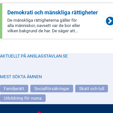
Demokrati och mänskliga rättigheter
De mänskliga rättigheterna gäller för
alla människor, oavsett var de bor eller
vilken bakgrund de har. De säger att
alla är födda fria och har samma värde
och rättigheter. Demokratipolitiken
handlar bland annat om att säkerställa
fria val, stärka individe
AKTUELLT PÅ ANSLAGSTAVLAN.SE
MEST SÖKTA ÄMNEN
Familjerätt
Socialförsäkringar
Skatt och tull
Utbildning för vuxna