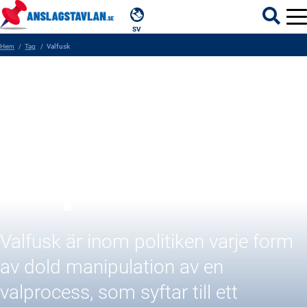
SV
Hem
Tag
Valfusk
ÄMNEN
MYNDIGHETER
REGIONER
Valfusk
KOMMUNER
Valfusk är inom politiken varje form
av dold manipulation av en
valprocess, som syftar till ett