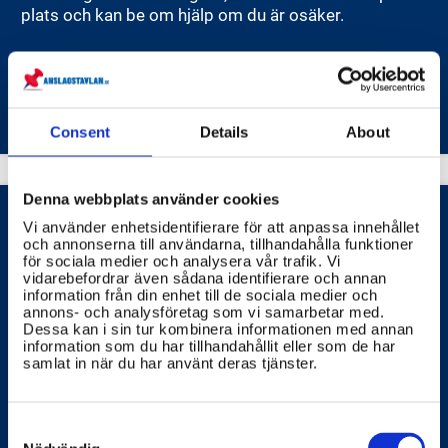
plats och kan be om hjälp om du är osäker.
LÄNSSTYRELSERNA
VALMYNDIGHETEN
Consent
Details
About
Denna webbplats använder cookies
Vi använder enhetsidentifierare för att anpassa innehållet
och annonserna till användarna, tillhandahålla funktioner
för sociala medier och analysera vår trafik. Vi
Hur skyddas min röst och
vidarebefordrar även sådana identifierare och annan
information från din enhet till de sociala medier och
valhemligheten?
annons- och analysföretag som vi samarbetar med.
Dessa kan i sin tur kombinera informationen med annan
Din röst och valhemlighet är grundläggande för
information som du har tillhandahållit eller som de har
demokratin och skyddas noga av lagen.
samlat in när du har använt deras tjänster.
VALMYNDIGHETEN
RIKSDAGENS
Consent
Selection