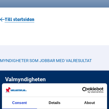
Till startsidan
MYNDIGHETER SOM JOBBAR MED
VALRESULTAT
Valmyndigheten
Valmyndighetens uppdrag är att genomföra valen på
ett så pålitligt sätt som möjligt. De fastställer
valresultat för riksdagen och Europaparlamentet,
hanterar IT-stöd för valadministration, sprider
Consent
Details
About
information om valresultat och informerar väljare om