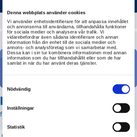
VALMYNDIGHETEN
röstningsprocessen. Valmyndigheten tar också fram
och administrerar valmaterial som röstlängder,
Denna webbplats använder cookies
röstkort och valsedlar, samt registrerar deltagande
Vi använder enhetsidentifierare för att anpassa innehållet
partier. Vidare kontrollerar de underskrifter från
och annonserna till användarna, tillhandahålla funktioner
svenska EU-medborgare för medborgarinitiativ inom
för sociala medier och analysera vår trafik. Vi
EU och utfärdar intyg för organisatörerna.
vidarebefordrar även sådana identifierare och annan
Valmyndighetens verksamhet regleras av
information från din enhet till de sociala medier och
annons- och analysföretag som vi samarbetar med.
myndighetsförordningen, deras instruktion och
Dessa kan i sin tur kombinera informationen med annan
regeringens årliga regleringsbrev.
information som du har tillhandahållit eller som de har
samlat in när du har använt deras tjänster.
Ställ din fråga
Consent
Selection
Nödvändig
Hitta svar på din fråga
Inställningar
från svenska myndigheter!
Statistik