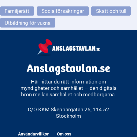
Familjerätt
Socialförsäkringar
Skatt och tull
Utbildning för vuxna
Anslagstavlan.se
Här hittar du rätt information om
myndigheter och samhället — den digitala
bron mellan samhället och medborgarna.
C/O KKM Skeppargatan 26, 114 52
Stockholm
Användarvillkor
Om oss