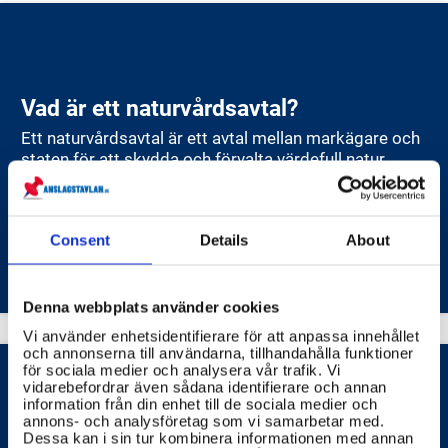
Vad är ett naturvårdsavtal?
Ett naturvårdsavtal är ett avtal mellan markägare och
staten för att skydda och förvalta värdefull natur.
NATURVÅRDSVERKET
SKOGSSTYRELSEN
Consent
Details
About
Denna webbplats använder cookies
Vi använder enhetsidentifierare för att anpassa innehållet
och annonserna till användarna, tillhandahålla funktioner
för sociala medier och analysera vår trafik. Vi
vidarebefordrar även sådana identifierare och annan
Vilken hjälp finns för att hantera och
information från din enhet till de sociala medier och
annons- och analysföretag som vi samarbetar med.
bekämpa skadedjur och växtsjukdomar
Dessa kan i sin tur kombinera informationen med annan