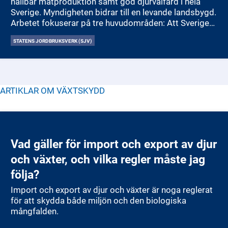
hållbar matproduktion samt god djurvälfärd i hela
Sverige. Myndigheten bidrar till en levande landsbygd.
Arbetet fokuserar på tre huvudområden: Att Sverige
ska ha en konkurrenskraftig, hållbar och lönsam
STATENS JORDBRUKSVERK (SJV)
matproduktion som ökar. Att Sverige ska nå sina
miljömål och att produktionen ska bli mer
resurseffektiv. Att Sverige ska ha ett bra skydd för
djur, växter och hälsa.
Jordbruksverket sätter upp mål och delmål för att
ARTIKLAR OM
VÄXTSKYDD
styra arbetet och följer kontinuerligt upp hur väl
målen uppnås. Resultaten redovisas i
årsredovisningen.
Vad gäller för import och export av djur
och växter, och vilka regler måste jag
följa?
Import och export av djur och växter är noga reglerat
för att skydda både miljön och den biologiska
mångfalden.