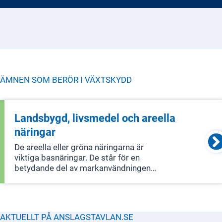
ÄMNEN SOM BERÖR I
VÄXTSKYDD
Landsbygd, livsmedel och areella
näringar
De areella eller gröna näringarna är
viktiga basnäringar. De står för en
betydande del av markanvändningen
på landsbygden och har en unik roll
som förvaltare av landskapets natur-
och kulturvärden. Detta ger
förutsättningar för att bedriva annan
AKTUELLT PÅ ANSLAGSTAVLAN.SE
näringsve