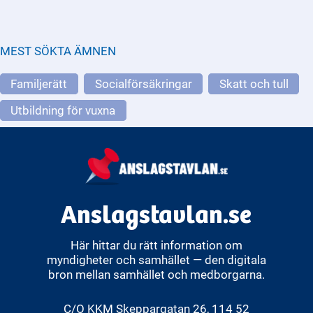
MEST SÖKTA ÄMNEN
Familjerätt
Socialförsäkringar
Skatt och tull
Utbildning för vuxna
Anslagstavlan.se
Här hittar du rätt information om
myndigheter och samhället — den digitala
bron mellan samhället och medborgarna.
C/O KKM Skeppargatan 26, 114 52