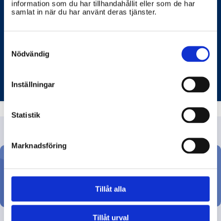
information som du har tillhandahållit eller som de har
på jordbruksmark?
samlat in när du har använt deras tjänster.
Det finns flera metoder för att hantera och bekämpa
skadedjur och växtsjukdomar på jordbruksmark,
Consent
både traditionella och moderna.
Selection
Nödvändig
STATENS JORDBRUKSVERK (SJV)
Inställningar
Statistik
Marknadsföring
Ställ din fråga
Tillåt alla
Tillåt urval