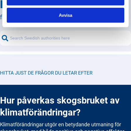
Hitta svar på din fråga
Avvisa
från svenska myndigheter!
HITTA JUST DE FRÅGOR DU LETAR EFTER
Hur påverkas skogsbruket av
klimatförändringar?
Klimatförändringar utgör en betydande utmaning för