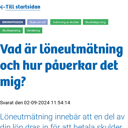
Till startsidan
KRONOFOGDEN
Skatt och tull
Indrivning av skulder
Skuldrådgivning
Skuldsanering
Utmätning
Vad är löneutmätning
och hur påverkar det
mig?
Svarat den
02-09-2024 11:54:14
Löneutmätning innebär att en del av
din lön dras in för att betala skulder.