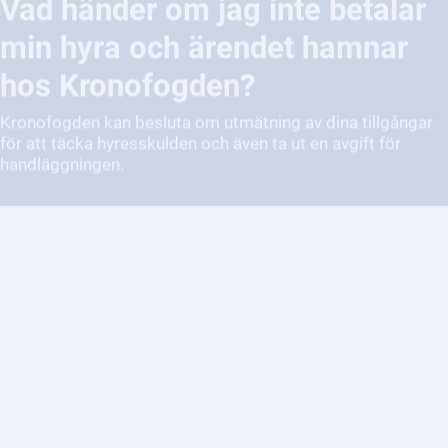
hos Kronofogden?
Kronofogden kan besluta om utmätning av dina tillgångar
för att täcka hyresskulden och även ta ut en avgift för
handläggningen.
Vad händer om jag får ett krav
från Kronofogden?
Kronofogden är en myndighet som hjälper till att driva in
skulder.Om du får ett krav från Kronofogden innebär det att
någon anser att du är skyldig pengar eller ska göra något
specifikt, till exempel lämna tillbaka något. Du får ett brev
där du ombeds bekräfta att du tagit emot kravet. Därefter
måste du ta ställning till om kravet är rätt eller fel. Om du
inte reagerar eller betalar, kan Kronofogden fastställa