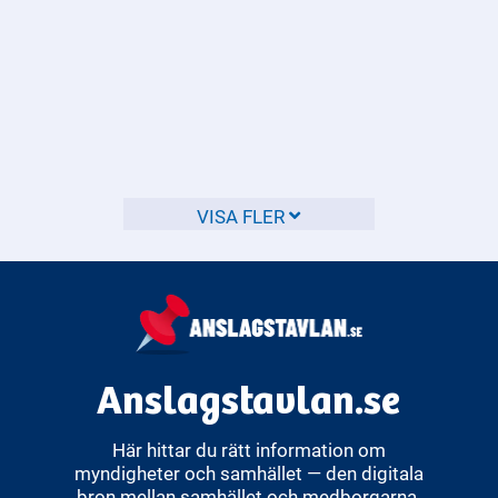
kravet och gå vidare med verkställighet – vilket kan
innebära löneutmätning, försäljning av egendom eller
betalningsanmärkning. Att reagera snabbt och välja vad du
Hur kan jag undvika att hamna
ska göra hjälper dig att hantera situationen och undvika
ytterligare negativa konsekvenser.
hos Kronofogden?
Det är viktigt att vara medveten om sina ekonomiska
skyldigheter för att undvika problem med Kronofogden.
VISA FLER
Anslagstavlan.se
Här hittar du rätt information om
myndigheter och samhället — den digitala
bron mellan samhället och medborgarna.