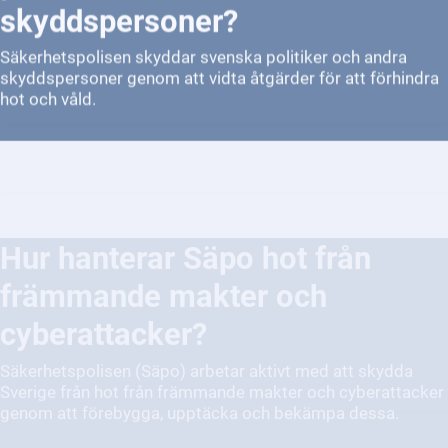
Säkerhetspolisen skyddar svenska politiker och andra
skyddspersoner genom att vidta åtgärder för att förhindra
hot och våld.
Hur hanterar Säpo hot från
främmande makter och
cyberattacker?
Säkerhetspolisen (Säpo) arbetar aktivt med att skydda
Sverige från hot från främmande makter och cyberattacker
genom att förebygga, upptäcka och bekämpa dessa.
Hur arbetar Säpo med