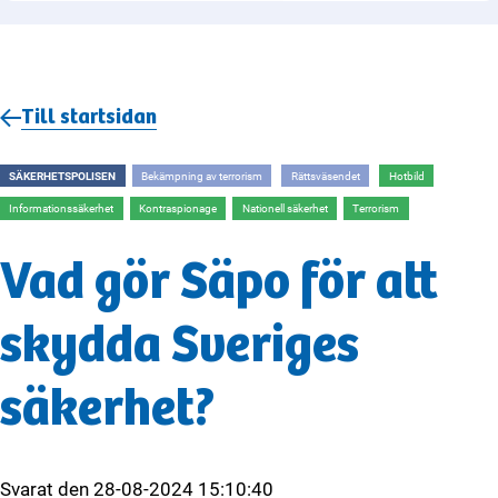
Till startsidan
SÄKERHETSPOLISEN
Bekämpning av terrorism
Rättsväsendet
Hotbild
Informationssäkerhet
Kontraspionage
Nationell säkerhet
Terrorism
Vad gör Säpo för att
skydda Sveriges
säkerhet?
Svarat den
28-08-2024 15:10:40