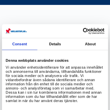
sakerhetspolisen.se
Consent
Details
About
VIKTIG INFORMATION
Denna webbplats använder cookies
Hur arbetar Säpo för att förhindra
terrorism och andra allvarliga brott?
Vi använder enhetsidentifierare för att anpassa innehållet
och annonserna till användarna, tillhandahålla funktioner
för sociala medier och analysera vår trafik. Vi
Vilka är Säpos viktigaste uppgifter för
vidarebefordrar även sådana identifierare och annan
att skydda Sveriges säkerhet?
information från din enhet till de sociala medier och
annons- och analysföretag som vi samarbetar med.
Dessa kan i sin tur kombinera informationen med annan
Vilka är de största hoten mot Sveriges
information som du har tillhandahållit eller som de har
säkerhet och hur arbetar Säpo för att
samlat in när du har använt deras tjänster.
motverka dem?