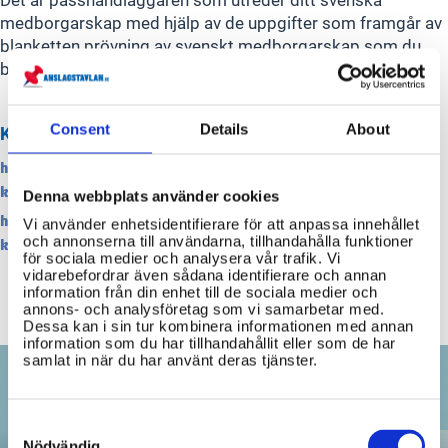
medborgarskap med hjälp av de uppgifter som framgår av
blanketten prövning av svenskt medborgarskap som du
behöver fylla i.
Consent
Details
About
KÄLLOR
https://polisen.se/tjanster-tillstand/pass-och-nationellt-id-
kort/
Denna webbplats använder cookies
https://polisen.se/tjanster-tillstand/pass-och-nationellt-id-
Vi använder enhetsidentifierare för att anpassa innehållet
och annonserna till användarna, tillhandahålla funktioner
kort/svar-pa-vanliga-fragor-om-pass/
för sociala medier och analysera vår trafik. Vi
vidarebefordrar även sådana identifierare och annan
information från din enhet till de sociala medier och
annons- och analysföretag som vi samarbetar med.
Dessa kan i sin tur kombinera informationen med annan
information som du har tillhandahållit eller som de har
samlat in när du har använt deras tjänster.
Consent
Selection
Nödvändig