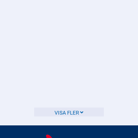
Hur ansöker jag om tillstånd för
vapen eller fyrverkerier?
För att få tillstånd att inneha vapen eller fyrverkerier
behöver du kontakta Polismyndigheten.
Hur begär jag ut en offentlig
handling från polisen?
Du kan begära ut en offentlig handling från polisen genom
VISA FLER
att skicka in en skriftlig begäran.