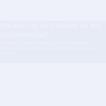
Hur kan jag se statusen på min
polisanmälan?
Det beror på vilken polismyndighet du anmälde till.
Kontakta dem direkt för att få uppdateringar om din
anmälan.
Hur ansöker jag om pass eller
nationellt id-kort?
Du kan ansöka om pass eller nationellt id-kort på Polisens
webbplats eller hos en polismyndighet.