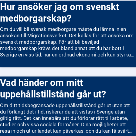
Hur ansöker jag om svenskt
medborgarskap?
Om du vill bli svensk medborgare måste du lämna in en
ansökan till Migrationsverket. Det kallas för att ansöka om
svenskt medborgarskap. För att bli beviljad
medborgarskap krävs det bland annat att du har bott i
Sverige en viss tid, har en ordnad ekonomi och kan styrka
din identitet. Du ansöker enklast digitalt via
Migrationsverkets e-tjänst, men det går även att skicka in
en pappersblankett. När du har skickat in din ansökan kan
Vad händer om mitt
handläggningen ta flera månader. Blir du godkänd får du ett
beslut hemskickat. Att vara svensk medborgare innebär att
uppehållstillstånd går ut?
du har fulla rättigheter i Sverige, till exempel rösträtt i
riksdagsvalet.
Om ditt tidsbegränsade uppehållstillstånd går ut utan att
du förlängt det i tid, riskerar du att vistas i Sverige utan
giltig rätt. Det kan innebära att du förlorar rätt till arbete,
studier och vissa sociala förmåner. Dina möjligheter att
resa in och ut ur landet kan påverkas, och du kan få svårt