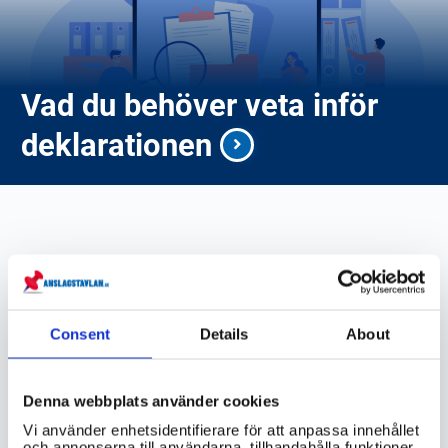
Vad du behöver veta inför
deklarationen
skatteverket.se
Consent
Details
About
VIKTIG INFORMATION
Denna webbplats använder cookies
Var hittar jag information om
Vi använder enhetsidentifierare för att anpassa innehållet
skatteavdrag och andra förmåner som
och annonserna till användarna, tillhandahålla funktioner