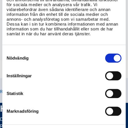
jag kan dra nytta av när jag deklarerar?
för sociala medier och analysera vår trafik. Vi
vidarebefordrar även sådana identifierare och annan
information från din enhet till de sociala medier och
Vilka olika deklarationstyper finns det
annons- och analysföretag som vi samarbetar med.
och vad är skillnaden mellan dem?
Dessa kan i sin tur kombinera informationen med annan
information som du har tillhandahållit eller som de har
samlat in när du har använt deras tjänster.
Hur deklarerar jag min inkomst och
vilka dokument behöver jag för att göra
det?
Consent
Selection
Nödvändig
Inställningar
RELATERADE TIPS
Statistik
Hur deklarerar jag inkomst?
Marknadsföring
Det beror på vilken typ av inkomst det gäller och vilken
period du vill deklarera.