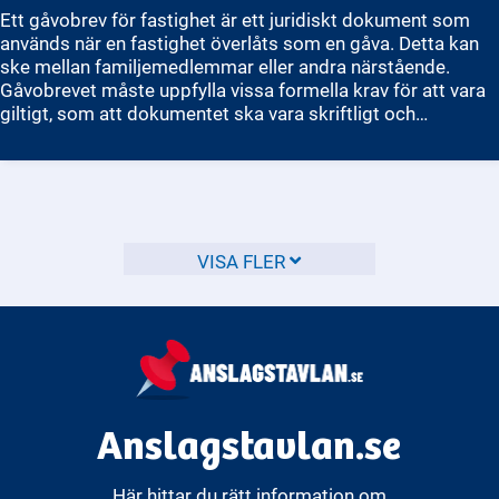
Ett gåvobrev för fastighet är ett juridiskt dokument som
används när en fastighet överlåts som en gåva. Detta kan
ske mellan familjemedlemmar eller andra närstående.
Gåvobrevet måste uppfylla vissa formella krav för att vara
giltigt, som att dokumentet ska vara skriftligt och
undertecknat av både givare och mottagare. Dessutom
måste vissa detaljer anges, till exempel vilken fastighet
som överlåts och eventuella villkor för överlåtelsen. För att
gåvan ska bli fullständig krävs också att fastigheten
registreras hos Lantmäteriet. Ett gåvobrev kan vara
fördelaktigt vid exempelvis arv eller om du vill överföra
VISA FLER
fastigheten utan en försäljning.
Anslagstavlan.se
Här hittar du rätt information om