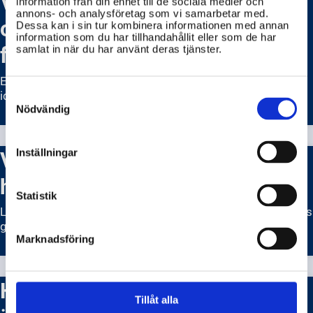
Vad är ett
information från din enhet till de sociala medier och
annons- och analysföretag som vi samarbetar med.
organisationsnummer och hur
Dessa kan i sin tur kombinera informationen med annan
information som du har tillhandahållit eller som de har
får jag ett?
samlat in när du har använt deras tjänster.
Ett organisationsnummer är ett unikt nummer som
Consent
identifierar företag och organisationer i Sverige.
Selection
Nödvändig
Vad gör Lantmäteriet och vad
Inställningar
har de för uppdrag?
Statistik
Lantmäteriet ansvarar för att förvalta och utveckla Sveriges
geografiska information och geodata.
Marknadsföring
Hur registrerar eller ändrar jag
Tillåt alla