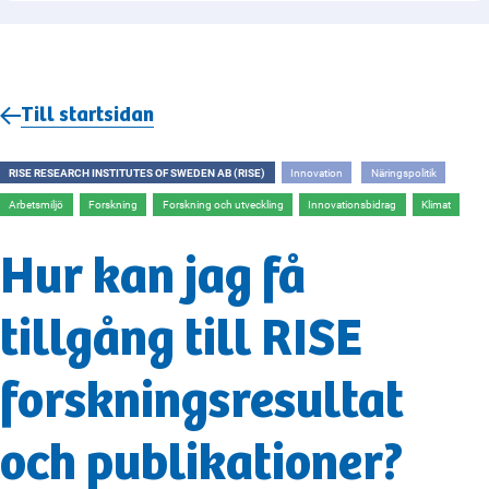
Till startsidan
RISE RESEARCH INSTITUTES OF SWEDEN AB (RISE)
Innovation
Näringspolitik
Arbetsmiljö
Forskning
Forskning och utveckling
Innovationsbidrag
Klimat
Hur kan jag få
tillgång till RISE
forskningsresultat
och publikationer?