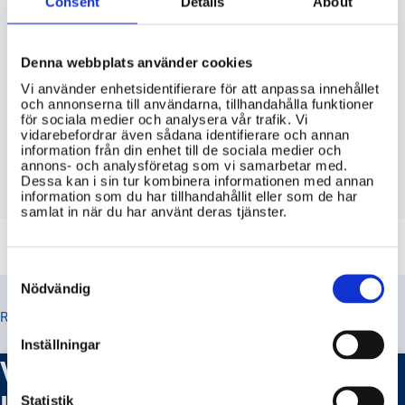
Consent
Details
About
är offentligt tillgängliga?
Finns det en central databas eller
Denna webbplats använder cookies
portal där all forskning från RISE är
Vi använder enhetsidentifierare för att anpassa innehållet
tillgänglig?
och annonserna till användarna, tillhandahålla funktioner
för sociala medier och analysera vår trafik. Vi
vidarebefordrar även sådana identifierare och annan
Hur kan jag söka efter specifika
information från din enhet till de sociala medier och
forskningsresultat och publikationer
annons- och analysföretag som vi samarbetar med.
från RISE på deras webbplats?
Dessa kan i sin tur kombinera informationen med annan
information som du har tillhandahållit eller som de har
samlat in när du har använt deras tjänster.
Consent
Selection
Nödvändig
RELATERADE TIPS
Inställningar
Vad gör RISE Research
Institutes?
Statistik