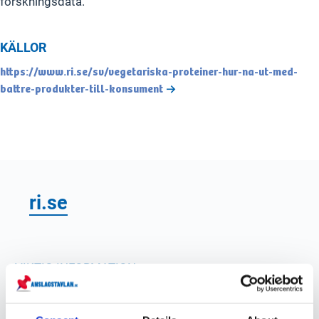
forskningsdata.
KÄLLOR
https://www.ri.se/sv/vegetariska-proteiner-hur-na-ut-med-
battre-produkter-till-konsument
ri.se
VIKTIG INFORMATION
Hur kan jag kontakta RISE för att få
tillgång till forskningsresultat som inte