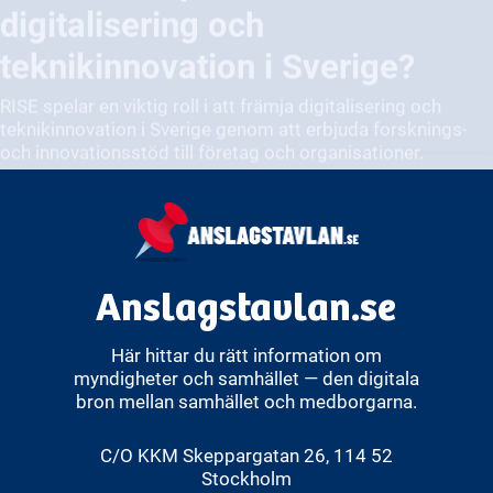
RISE spelar en viktig roll i att främja digitalisering och
teknikinnovation i Sverige genom att erbjuda forsknings-
och innovationsstöd till företag och organisationer.
Anslagstavlan.se
Här hittar du rätt information om
myndigheter och samhället — den digitala
bron mellan samhället och medborgarna.
C/O KKM Skeppargatan 26, 114 52
Stockholm