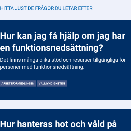
HITTA JUST DE FRÅGOR DU LETAR EFTER
Hur kan jag få hjälp om jag har
en funktionsnedsättning?
Det finns många olika stöd och resurser tillgängliga för
personer med funktionsnedsättning.
ARBETSFÖRMEDLINGEN
VALMYNDIGHETEN
Hur hanteras hot och våld på