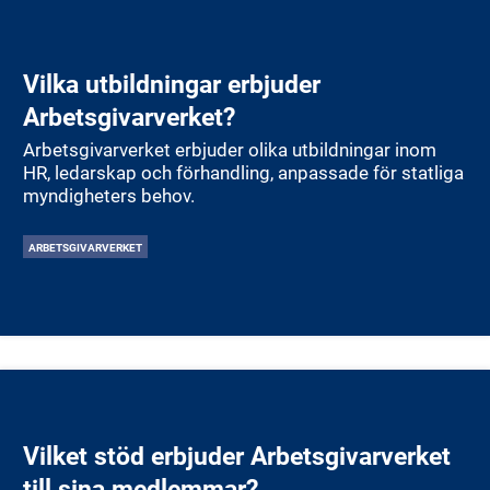
Vilka utbildningar erbjuder
Arbetsgivarverket?
Arbetsgivarverket erbjuder olika utbildningar inom
HR, ledarskap och förhandling, anpassade för statliga
myndigheters behov.
ARBETSGIVARVERKET
Vilket stöd erbjuder Arbetsgivarverket
till sina medlemmar?