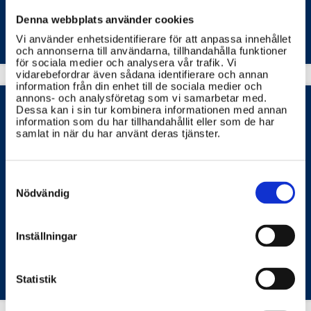
Denna webbplats använder cookies
Vi använder enhetsidentifierare för att anpassa innehållet
och annonserna till användarna, tillhandahålla funktioner
för sociala medier och analysera vår trafik. Vi
vidarebefordrar även sådana identifierare och annan
information från din enhet till de sociala medier och
annons- och analysföretag som vi samarbetar med.
Dessa kan i sin tur kombinera informationen med annan
Hur kan man arbeta mot
information som du har tillhandahållit eller som de har
samlat in när du har använt deras tjänster.
tystnadskultur?
Tystnadskultur innebär att medarbetare eller individer
Consent
på en arbetsplats eller i en organisation avstår från
Selection
Nödvändig
att rapportera eller prata om problem, oegentligheter
eller missförhållanden av rädsla för negativa
konsekvenser. Det kan handla om att inte våga
Inställningar
kritisera chefer, rapportera trakasserier eller påtala
BROTTSFÖREBYGGANDE RÅDET (BRÅ)
SVERIGES TELEVISION
dålig arbetsmiljö. En tystnadskultur skadar
MYNDIGHETEN FÖR ARBETSMILJÖKUNSKAP
arbetsplatsen genom att viktiga frågor inte lyfts,
Statistik
vilket kan leda till att problem växer sig större. Det är
arbetsgivarens ansvar att motverka en sådan kultur