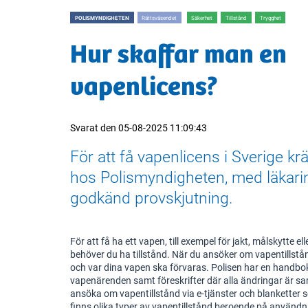
POLISMYNDIGHETEN
Rättsväsendet
Säkerhet
Tillstånd
Trygghet
Hur skaffar man en
vapenlicens?
Svarat den
05-08-2025 11:09:43
För att få vapenlicens i Sverige k
hos Polismyndigheten, med läkari
godkänd provskjutning.
För att få ha ett vapen, till exempel för jakt, målskytte e
behöver du ha tillstånd. När du ansöker om vapentillst
och var dina vapen ska förvaras. Polisen har en handbo
vapenärenden samt föreskrifter där alla ändringar är 
ansöka om vapentillstånd via e-tjänster och blanketter s
finns olika typer av vapentillstånd beroende på använd