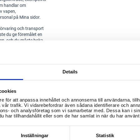
som handlar om
av vapen,
rsonal på Mina sidor.
r förvaring och transport
ste du ge föremålet en
pen, och du måste boka
r gäller om du ska ta med
vgifter och
tånd, hänvisas till
Details
cookies
e för att anpassa innehållet och annonserna till användarna, tillh
er-och-tillstand/
vår trafik. Vi vidarebefordrar även sådana identifierare och anna
nnons- och analysföretag som vi samarbetar med. Dessa kan i sin
har tillhandahållit eller som de har samlat in när du har använt 
Inställningar
Statistik