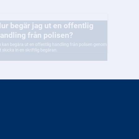
fentlig
andling från polisen?
 kan begära ut en offentlig handling från polisen genom
t skicka in en skriftlig begäran.