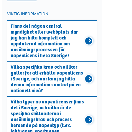
VIKTIG INFORMATION
Finns det någon central
myndighet eller webbplats där
jag kan hitta komplett och
uppdaterad information om
ansökningsprocessen för
vapenlicens i hela Sverige?
Vilka specifika krav och villkor
gäller för att erhålla vapenlicens
i Sverige, och var kan jag hitta
denna information samlad på en
nationell nivå?
Vilka typer av vapenlicenser finns
det i Sverige, och vilka är de
specifika skillnaderna i
ansökningskrav och process
beroende på vapentyp (t.ex.
jaktvapen, sportvapen,