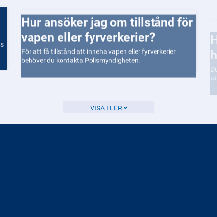
Hur ansöker jag om tillstånd för
Hur begär jag ut en of
vapen eller fyrverkerier?
h
ns
För att få tillstånd att inneha vapen eller fyrverkerier
Du
behöver du kontakta Polismyndigheten.
at
VISA FLER