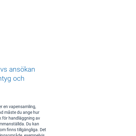
rävs ansökan
ntyg och
ller en vapensamling,
ånd måste du ange hur
k för handläggning av
sammanställda. Du kan
om finns tillgängliga. Det
ningsområde, exempelvis