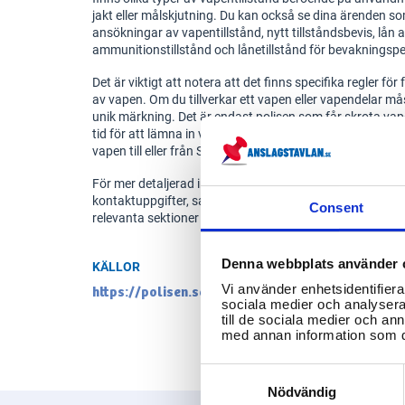
jakt eller målskjutning. Du kan också se dina ärenden 
ansökningar av vapentillstånd, nytt tillståndsbevis, lån 
ammunitionstillstånd och lånetillstånd för bevakningspe
Det är viktigt att notera att det finns specifika regler fö
av vapen. Om du tillverkar ett vapen eller vapendelar må
unik märkning. Det är endast polisen som får skrota va
tid för att lämna in vapen på en polisstation. Olika regle
vapen till eller från Sverige.
För mer detaljerad information om handläggningstider, a
kontaktuppgifter, samt specifika blanketter för vapentills
Consent
relevanta sektioner på polisens webbplats.
Denna webbplats använder 
KÄLLOR
Vi använder enhetsidentifierar
https://polisen.se/tjanster-tillstand/vapen-regl
sociala medier och analysera 
till de sociala medier och a
med annan information som du 
Consent
Selection
Nödvändig