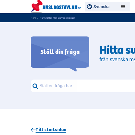
Svenska
Hem
Hur Skaffar Man En Vapenlicens?
Hitta s
Ställ din fråga
från svenska m
Sök frågor om myndigheter
Sök
Till startsidan