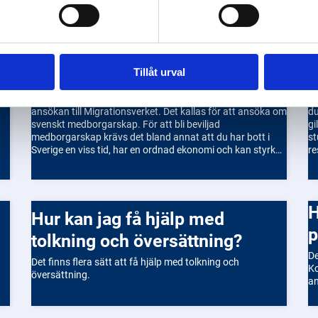
Hur ansöker jag om svenskt
Vad händer om mi
g
medborgarskap?
u
Tillåt urval
Om du vill bli svensk medborgare måste du lämna in en
Om
ansökan till Migrationsverket. Det kallas för att ansöka om
du
svenskt medborgarskap. För att bli beviljad
gi
medborgarskap krävs det bland annat att du har bott i
st
Sverige en viss tid, har en ordnad ekonomi och kan styrka
re
din identitet. Du ansöker enklast digitalt via
at
Migrationsverkets e-tjänst, men det går även att skicka in
fö
en pappersblankett. När du har skickat in din ansökan kan
kv
handläggningen ta flera månader. Blir du godkänd får du
be
Hur kan jag se statusen
Hur kan jag få hjälp med
ett beslut hemskickat. Att vara svensk medborgare
be
innebär att du har fulla rättigheter i Sverige, till exempel
lä
p
tolkning och översättning?
rösträtt i riksdagsvalet.
du
De
Det finns flera sätt att få hjälp med tolkning och
Ko
översättning.
a