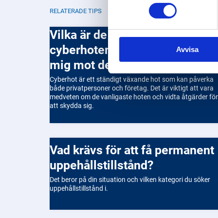
RELATERADE TIPS
Vilka är de vanligaste
cyberhoten och hur skyddar ja
Avvisa
mig mot dem?
Cyberhot är ett ständigt växande hot som kan påverka
både privatpersoner och företag. Det är viktigt att vara
medveten om de vanligaste hoten och vidta åtgärder för
att skydda sig.
Vad krävs för att få permanent
uppehållstillstånd?
Det beror på din situation och vilken kategori du söker
uppehållstillstånd i.