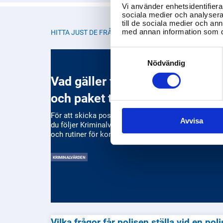
Vi använder enhetsidentifierar
sociala medier och analysera 
till de sociala medier och a
med annan information som du 
HITTA JUST DE FRÅGOR DU LETAR EFTER
Consent
Selection
Nödvändig
Vad gäller för att skicka brev
och paket till en intagen
För att skicka post och paket till en intagen krävs at
Avvisa
du följer Kriminalvårdens specifika säkerhetsregler
och rutiner för kontroll av försändelser till anstalten
KRIMINALVÅRDEN
Vilka frågor får polisen ställa vid en pol