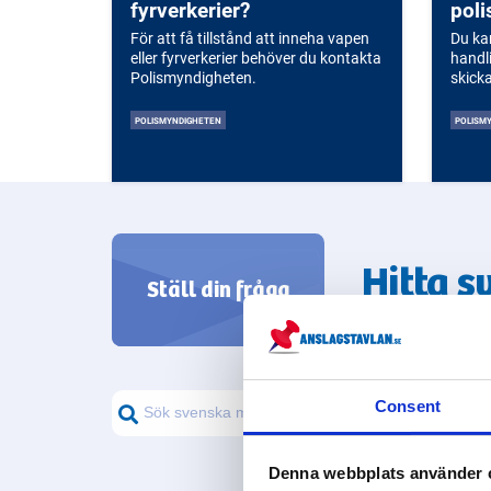
säkerställa en trygg och säker miljö
fyrverkerier?
poli
för alla.
För att få tillstånd att inneha vapen
Du kan
eller fyrverkerier behöver du kontakta
handl
Polismyndigheten.
skicka
POLISMYNDIGHETEN
POLISM
Hitta s
Ställ din fråga
från svenska m
Consent
Denna webbplats använder 