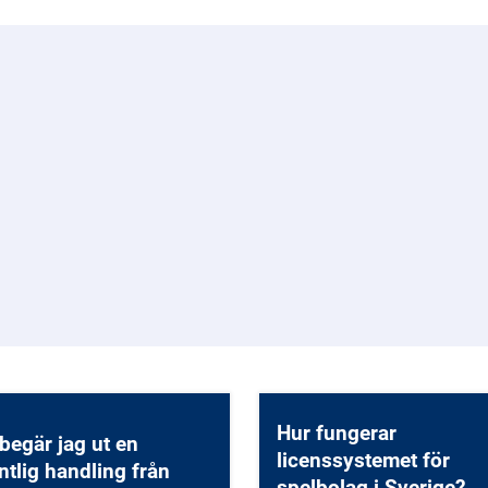
Hur fungerar
begär jag ut en
licenssystemet för
ntlig handling från
spelbolag i Sverige?