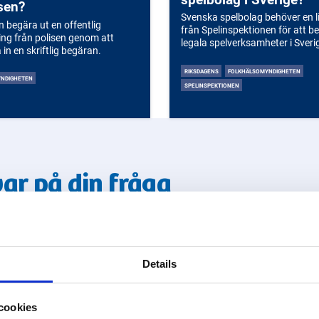
sen?
Svenska spelbolag behöver en l
 begära ut en offentlig
från Spelinspektionen för att b
ing från polisen genom att
legala spelverksamheter i Sveri
 in en skriftlig begäran.
RIKSDAGENS
FOLKHÄLSOMYNDIGHETEN
YNDIGHETEN
SPELINSPEKTIONEN
var på din fråga
yndigheter!
Details
cookies