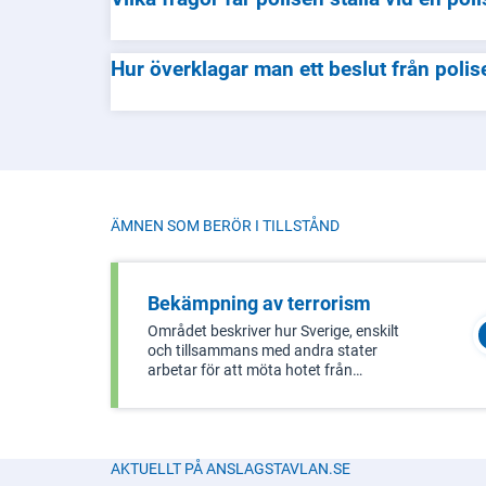
Hur överklagar man ett beslut från polis
ÄMNEN SOM BERÖR I
TILLSTÅND
Bekämpning av terrorism
Området beskriver hur Sverige, enskilt
och tillsammans med andra stater
arbetar för att möta hotet från
terrorismen. Det omfattar också
frågor om lagstiftning mot
penningtvätt och finansiering av
terrorism.
AKTUELLT PÅ ANSLAGSTAVLAN.SE