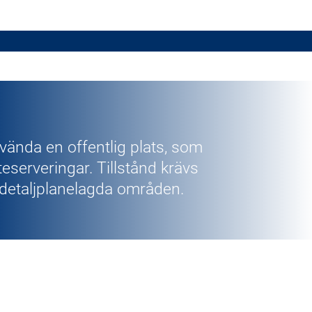
nvända en offentlig plats, som
teserveringar. Tillstånd krävs
 detaljplanelagda områden.