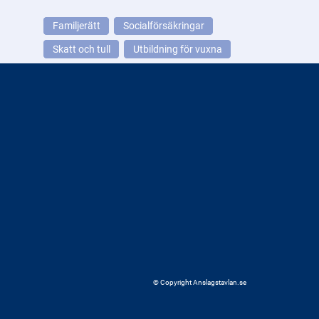
Familjerätt
Socialförsäkringar
Skatt och tull
Utbildning för vuxna
© Copyright Anslagstavlan.se