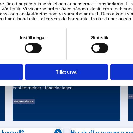
e för att anpassa innehållet och annonserna till användarna, tillh
vår trafik. Vi vidarebefordrar även sådana identifierare och anna
nnons- och analysföretag som vi samarbetar med. Dessa kan i sin
har tillhandahållit eller som de har samlat in när du har använt 
Inställningar
Statistik
Vilka regler gäller för att skicka
H
brev och paket till en intagen på
m
anstalt eller häkte?
Fö
t
Försändelser till intagna kontrolleras av anstalten för
sk
Tillåt urval
att säkerställa säkerheten. Innehåll som bedöms
be
.
olämpligt eller otillåtet beslagtas enligt gällande
du
bestämmelser i fängelselagen.
DO
KRIMINALVÅRDEN
iskontroll?
Hur skaffar man en vape