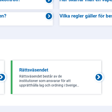
en?
Vilka regler gäller för b
Rättsväsendet
Rättsväsendet består av de
institutioner som ansvarar för att
upprätthålla lag och ordning i Sverige,
inklusive polis, åklagare, domstolar
och kriminalvård. De arbetar med att
förebygga och bekämpa brott, utreda
brott, genomföra straff och ge stöd till
br