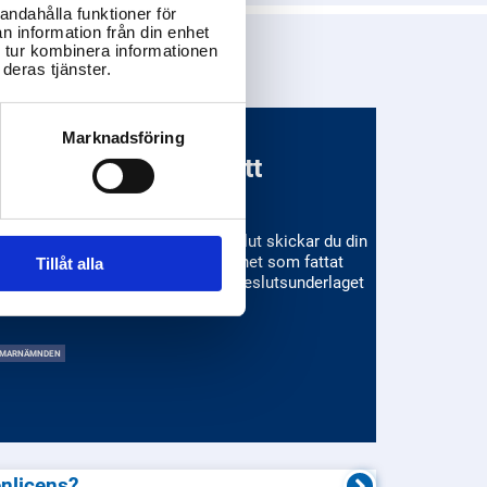
andahålla funktioner för
n information från din enhet
 tur kombinera informationen
deras tjänster.
Marknadsföring
ur överklagar man ett
yndighetsbeslut
r att överklaga ett myndighetsbeslut skickar du din
riftliga överklagan till den myndighet som fattat
Tillåt alla
slutet, vilket förklaras närmare i beslutsunderlaget
 har mottagit.
MARNÄMNDEN
nlicens?