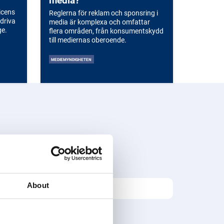
icens
Reglerna för reklam och sponsring i
edriva
media är komplexa och omfattar
ge.
flera områden, från konsumentskydd
till mediernas oberoende.
MEDIEMYNDIGHETEN
About