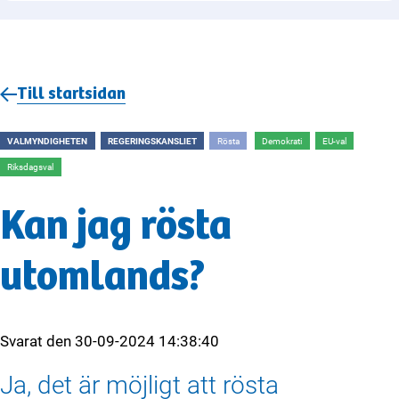
Till startsidan
VALMYNDIGHETEN
REGERINGSKANSLIET
Rösta
Demokrati
EU-val
Riksdagsval
Kan jag rösta
utomlands?
Svarat den
30-09-2024 14:38:40
Ja, det är möjligt att rösta