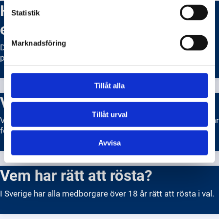
Hur kan jag få hjälp om jag har
Statistik
en funktionsnedsättning?
Marknadsföring
Det finns många olika stöd och resurser tillgängliga för
personer med funktionsnedsättning.
Tillåt alla
Valmyndigheten
Tillåt urval
Valmyndigheten är en viktig del av demokratin och ansvarar
för att svenska folkets röst hörs.
Avvisa
Vem har rätt att rösta?
I Sverige har alla medborgare över 18 år rätt att rösta i val.