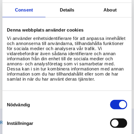
Consent
Details
About
VIKTIG INFORMATION
Hur ansöker man om rösträtt i svenska
Denna webbplats använder cookies
val om man bor utomlands?
Vi använder enhetsidentifierare för att anpassa innehållet
och annonserna till användarna, tillhandahålla funktioner
för sociala medier och analysera vår trafik. Vi
Vilka villkor gäller för att rösta i
vidarebefordrar även sådana identifierare och annan
svenska val från utlandet?
information från din enhet till de sociala medier och
annons- och analysföretag som vi samarbetar med.
Dessa kan i sin tur kombinera informationen med annan
Finns det någon möjlighet att rösta i
information som du har tillhandahållit eller som de har
svenska val från utlandet?
samlat in när du har använt deras tjänster.
Consent
Selection
Nödvändig
RELATERADE TIPS
Inställningar