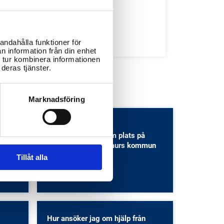
Bibliotek
Idrottsanläggningar
Återvinningscentraler
andahålla funktioner för
n information från din enhet
 tur kombinera informationen
deras tjänster.
Marknadsföring
tar
Hur ansöker man om plats på
n i
fritidshem i Arvidsjaurs kommun
och vad kostar det?
Tillåt alla
Barn- och ungdomsutbildning
,
Hur ansöker jag om hjälp från