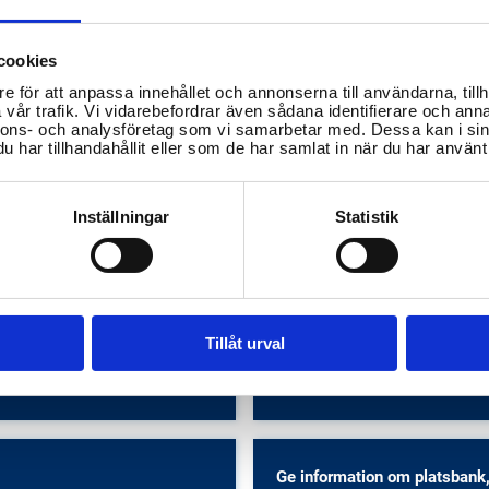
cookies
e för att anpassa innehållet och annonserna till användarna, tillh
vår trafik. Vi vidarebefordrar även sådana identifierare och anna
nnons- och analysföretag som vi samarbetar med. Dessa kan i sin
har tillhandahållit eller som de har samlat in när du har använt 
Inställningar
Statistik
 regionala insatser för
Hur köper jag biljetter och hit
smarknaden finns i
tidtabeller för kollektivtrafike
dsjaurs kommun?
Arvidsjaurs kommun?
Tillåt urval
arknad
Transporter och infrastruktur
Ge information om platsbank