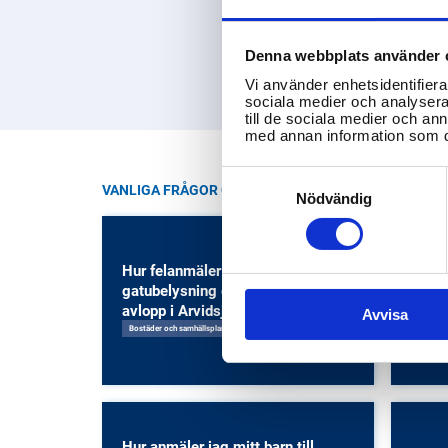
Denna webbplats använder 
Vi använder enhetsidentifierar
sociala medier och analysera 
till de sociala medier och a
med annan information som du 
Consent
VANLIGA FRÅGOR OM ARVIDSJAUR KOMMUN
Selection
Nödvändig
Hur felanmäler jag gator,
Vilka
gatubelysning eller vatten- och
arbet
avlopp i Arvidsjaurs kommun?
Arvi
Avvisa
Bostäder och samhällsplanering
Arbetsm
Hur anmäler jag mitt barn till