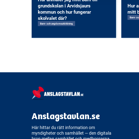
grundskolan i Arvidsjaurs
Hur a
kommun och hur fungerar
mitt 
skolvalet där?
Barn- o
Barn- och ungdomsutbildning
Anslagstavlan.se
Här hittar du rätt information om
myndigheter och samhället — den digitala
bron mellan samhället och medborgarna.