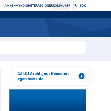
ÄMNEN
MYNDIGHETER
REGIONER
KOMMUNER
SÖK
Gå till
Arvidsjaur Kommun
s
egen hemsida