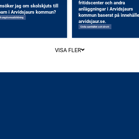
fritidscenter och andra
nsöker jag om skolskjuts till
anläggningar i Arvidsjaurs
barn i Arvidsjaurs kommun?
kommun baserat på innehålle
ch ungdomsutbildning
arvidsjaur.se.
Civila samhället och idrott
VISA FLER