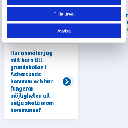
Askersunds
baserat
kommun?
enbart på
Tillåt urval
information
kommunen
nyhetsarki
Avvisa
Hur anmäler jag
mitt barn till
grundskolan i
Askersunds
kommun och hur
fungerar
möjligheten att
välja skola inom
kommunen?