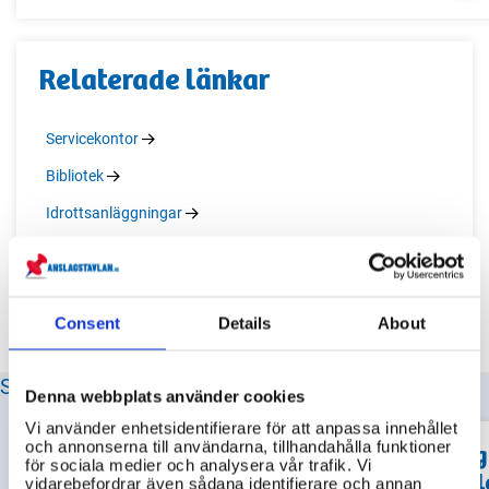
Relaterade länkar
Servicekontor
Bibliotek
Idrottsanläggningar
Återvinningscentraler
Consent
Details
About
SENASTE FRÅGORNA OM ASKERSUND KOMMUN
Denna webbplats använder cookies
Vi använder enhetsidentifierare för att anpassa innehållet
och annonserna till användarna, tillhandahålla funktioner
Hur gör jag
för sociala medier och analysera vår trafik. Vi
Hur ansöker jag om
orosanmäl
vidarebefordrar även sådana identifierare och annan