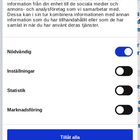
parkeringstillstånd
information från din enhet till de sociala medier och
till
för
annons- och analysföretag som vi samarbetar med.
socialtjän
Dessa kan i sin tur kombinera informationen med annan
rörelsehindrade i
information som du har tillhandahållit eller som de har
i Askersun
Askersunds
samlat in när du har använt deras tjänster.
kommun o
kommun baserat
jag
enbart på
misstänker 
Consent
information från
Selection
Nödvändig
ett barn far
askersund.se?
illa?
Inställningar
Hur ansöke
Statistik
jag om
fritidshem 
Hur köper jag
vilka avgif
Marknadsföring
biljetter och hittar
gäller i
tidtabeller för
Askersund
lokaltrafiken i
kommun,
Tillåt alla