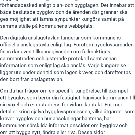
förhandsbesked enligt plan- och bygglagen. Det innebär att
både beslutade bygglov och de ärenden där grannar ska
ges möjlighet att lämna synpunkter kungörs samlat på
samma ställe på kommunens webbplats.
Den digitala anslagstavlan fungerar som kommunens
officiella anslagstavla enligt lag. Förutom bygglovsärenden
finns där även tillkännagivanden om fullmäktiges
sammanträden och justerade protokoll samt annan
information som enligt lag ska anslås. Varje kungörelse
ligger ute under den tid som lagen kräver, och därefter tas
den bort från anslagstavlan.
Om du har frågor om en specifik kungörelse, till exempel
ett bygglov som berör din fastighet, hänvisar kommunen till
sin växel och e‑postadress för vidare kontakt. För mer
detaljer kring själva bygglovsprocessen, vilka åtgärder som
kräver bygglov och hur ansökningar hanteras, har
kommunen särskilda informationssidor om bygglov och
om att bygga nytt, ändra eller riva. Dessa sidor