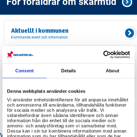
För föräldrar om skärmtid
Aktuellt i
kommunen
Kommande event och information
Relaterade länkar
Consent
Details
About
Servicekontor
Bibliotek
Denna webbplats använder cookies
Idrottsanläggningar
Vi använder enhetsidentifierare för att anpassa innehållet
och annonserna till användarna, tillhandahålla funktioner
Återvinningscentraler
för sociala medier och analysera vår trafik. Vi
vidarebefordrar även sådana identifierare och annan
information från din enhet till de sociala medier och
annons- och analysföretag som vi samarbetar med.
Dessa kan i sin tur kombinera informationen med annan
VANLIGA FRÅGOR OM EMMABODA KOMMUN
information som du har tillhandahållit eller som de har