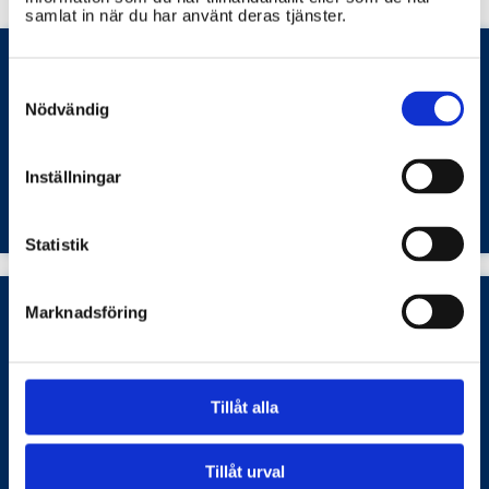
samlat in när du har använt deras tjänster.
Consent
Hur ansöker jag om parkeringstillstånd och
Selection
Nödvändig
hur betalar jag parkeringsavgifter i Emmaboda
kommun?
Inställningar
Transporter och infrastruktur
Statistik
Marknadsföring
Regionala arbetsmarknadsinsatser i
kommunen?
Tillåt alla
Arbetsmarknad
Tillåt urval