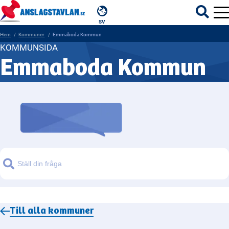
SV
Hem
Kommuner
Emmaboda Kommun
KOMMUNSIDA
Emmaboda Kommun
ÄMNEN
MYNDIGHETER
REGIONER
KOMMUNER
Sök
Till alla
kommuner