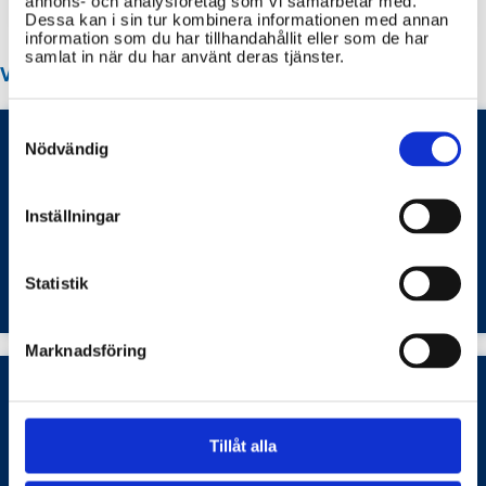
annons- och analysföretag som vi samarbetar med.
Dessa kan i sin tur kombinera informationen med annan
information som du har tillhandahållit eller som de har
samlat in när du har använt deras tjänster.
VANLIGA FRÅGOR OM GÄLLIVARE KOMMUN
Consent
Selection
Nödvändig
Hur skaffar jag parkeringstillstånd och hur
Inställningar
betalar jag parkeringsavgift?
Transporter och infrastruktur
Statistik
Marknadsföring
Vilka regionala arbetsmarknadsåtgärder finns
i Gällivare kommun och hur arbetar
Tillåt alla
kommunen med jobb, praktik och