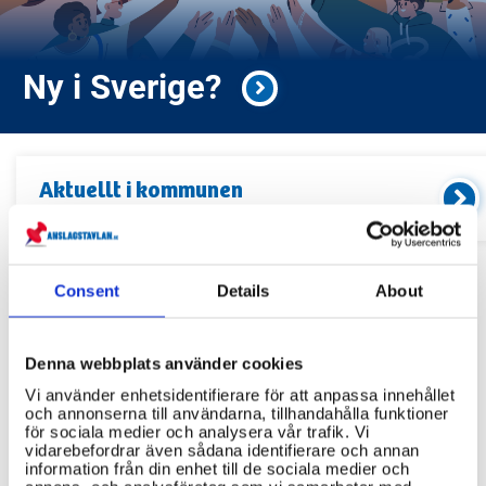
Ny i Sverige?
Aktuellt i
kommunen
Kommande event och information
Consent
Details
About
Relaterade länkar
Servicekontor
Denna webbplats använder cookies
Vi använder enhetsidentifierare för att anpassa innehållet
Bibliotek
och annonserna till användarna, tillhandahålla funktioner
för sociala medier och analysera vår trafik. Vi
Idrottsanläggningar
vidarebefordrar även sådana identifierare och annan
information från din enhet till de sociala medier och
Återvinningscentraler