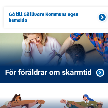
Gå till
Gällivare Kommun
s egen
hemsida
För föräldrar om skärmtid