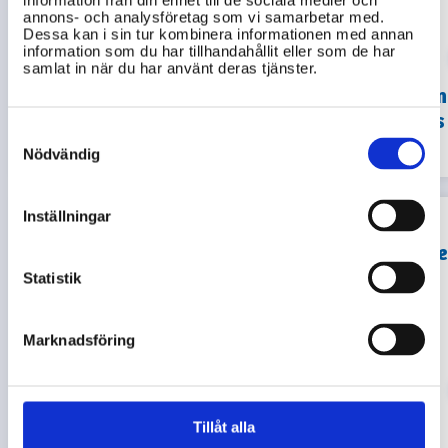
information från din enhet till de sociala medier och
annons- och analysföretag som vi samarbetar med.
parkeringstillstånd
jag i
Dessa kan i sin tur kombinera informationen med annan
för
kontakt
information som du har tillhandahållit eller som de har
rörelsehindrade i
med
samlat in när du har använt deras tjänster.
Gislaveds
elevhälsan
kommun?
i Gislaveds
Consent
kommun?
Selection
Nödvändig
Inställningar
Förklara
kungörelse
i samband
Statistik
med
bygglov i
Marknadsföring
Hur gör jag en
Gislaveds
orosanmälan i
kommun,
Gislaveds
inklusive
kommun?
hur
Tillåt alla