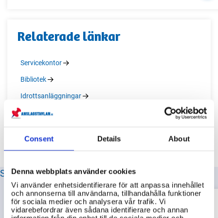
Relaterade länkar
Servicekontor
Bibliotek
Idrottsanläggningar
Återvinningscentraler
Consent
Details
About
SENASTE FRÅGORNA OM GISLAVED KOMMUN
Denna webbplats använder cookies
Vi använder enhetsidentifierare för att anpassa innehållet
och annonserna till användarna, tillhandahålla funktioner
för sociala medier och analysera vår trafik. Vi
Hur
vidarebefordrar även sådana identifierare och annan
Hur ansöker jag om
kommer