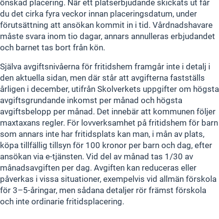
önskad placering. När ett platserbjudande skickats ut får
du det cirka fyra veckor innan placeringsdatum, under
förutsättning att ansökan kommit in i tid. Vårdnadshavare
måste svara inom tio dagar, annars annulleras erbjudandet
och barnet tas bort från kön.
Själva avgiftsnivåerna för fritidshem framgår inte i detalj i
den aktuella sidan, men där står att avgifterna fastställs
årligen i december, utifrån Skolverkets uppgifter om högsta
avgiftsgrundande inkomst per månad och högsta
avgiftsbelopp per månad. Det innebär att kommunen följer
maxtaxans regler. För lovverksamhet på fritidshem för barn
som annars inte har fritidsplats kan man, i mån av plats,
köpa tillfällig tillsyn för 100 kronor per barn och dag, efter
ansökan via e‑tjänsten. Vid del av månad tas 1/30 av
månadsavgiften per dag. Avgiften kan reduceras eller
påverkas i vissa situationer, exempelvis vid allmän förskola
för 3–5‑åringar, men sådana detaljer rör främst förskola
och inte ordinarie fritidsplacering.