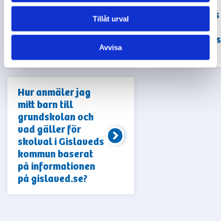
grannar
informeras
Tillåt urval
och hur
beslut görs
Avvisa
offentliga.
Hur anmäler jag
mitt barn till
grundskolan och
vad gäller för
skolval i Gislaveds
kommun baserat
på informationen
på gislaved.se?