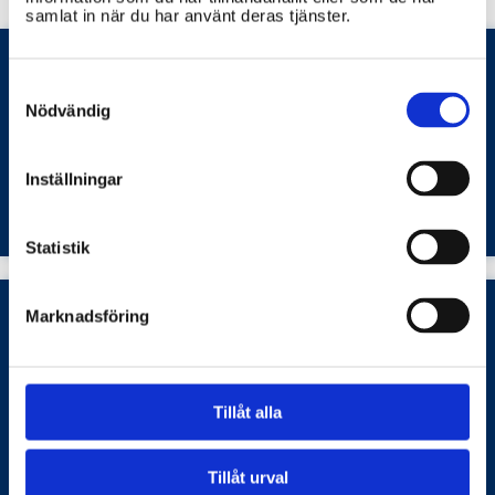
samlat in när du har använt deras tjänster.
Consent
Selection
Nödvändig
Hur ansöker jag om parkeringstillstånd för
rörelsehindrade i Hässleholms kommun?
Bostäder och samhällsplanering
Inställningar
Statistik
Marknadsföring
Hur kommer jag i kontakt med elevhälsan i
Hässleholms kommun?
Tillåt alla
Barn- och ungdomsutbildning
Tillåt urval