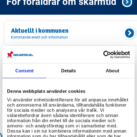
För föräldrar om skärmtid
Aktuellt i
kommunen
Kommande event och information
Relaterade länkar
Consent
Details
About
Servicekontor
Bibliotek
Denna webbplats använder cookies
Idrottsanläggningar
Vi använder enhetsidentifierare för att anpassa innehållet
och annonserna till användarna, tillhandahålla funktioner
Återvinningscentraler
för sociala medier och analysera vår trafik. Vi
vidarebefordrar även sådana identifierare och annan
information från din enhet till de sociala medier och
annons- och analysföretag som vi samarbetar med.
Dessa kan i sin tur kombinera informationen med annan
VANLIGA FRÅGOR OM HÄSSLEHOLM KOMMUN
information som du har tillhandahållit eller som de har