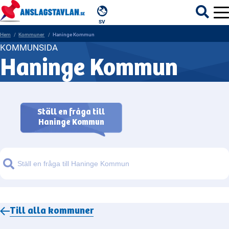
SV
Hem
Kommuner
Haninge Kommun
KOMMUNSIDA
Haninge Kommun
ÄMNEN
MYNDIGHETER
Ställ en fråga till
Haninge Kommun
REGIONER
KOMMUNER
Sök
Till alla
kommuner