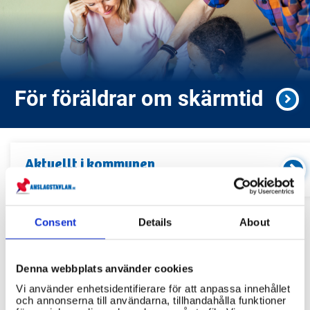
För föräldrar om skärmtid
Aktuellt i
kommunen
Kommande event och information
Consent
Details
About
Relaterade länkar
Denna webbplats använder cookies
Servicekontor
Vi använder enhetsidentifierare för att anpassa innehållet
Bibliotek
och annonserna till användarna, tillhandahålla funktioner