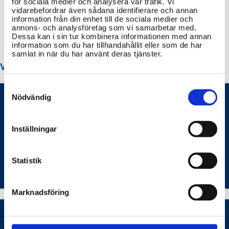
för sociala medier och analysera vår trafik. Vi
Idrottsanläggningar
vidarebefordrar även sådana identifierare och annan
information från din enhet till de sociala medier och
Återvinningscentraler
annons- och analysföretag som vi samarbetar med.
Dessa kan i sin tur kombinera informationen med annan
information som du har tillhandahållit eller som de har
samlat in när du har använt deras tjänster.
VANLIGA FRÅGOR OM HANINGE KOMMUN
Consent
Selection
Nödvändig
Hur ansöker jag om parkeringstillstånd för
Inställningar
rörelsehindrade i Haninge kommun?
Bostäder och samhällsplanering
Statistik
Marknadsföring
Hur skaffar jag parkeringstillstånd och betalar