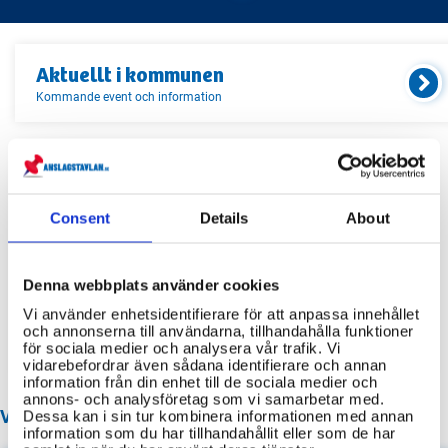
Aktuellt i
kommunen
Kommande event och information
Relaterade länkar
Consent
Details
About
Servicekontor
Bibliotek
Denna webbplats använder cookies
Idrottsanläggningar
Vi använder enhetsidentifierare för att anpassa innehållet
och annonserna till användarna, tillhandahålla funktioner
Återvinningscentraler
för sociala medier och analysera vår trafik. Vi
vidarebefordrar även sådana identifierare och annan
information från din enhet till de sociala medier och
annons- och analysföretag som vi samarbetar med.
VANLIGA FRÅGOR OM KARLSKRONA KOMMUN
Dessa kan i sin tur kombinera informationen med annan
information som du har tillhandahållit eller som de har