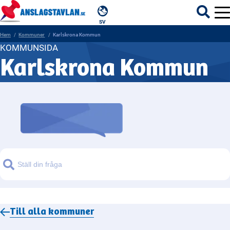
SV
Hem
Kommuner
Karlskrona Kommun
KOMMUNSIDA
Karlskrona Kommun
ÄMNEN
MYNDIGHETER
REGIONER
KOMMUNER
Sök
Till alla
kommuner