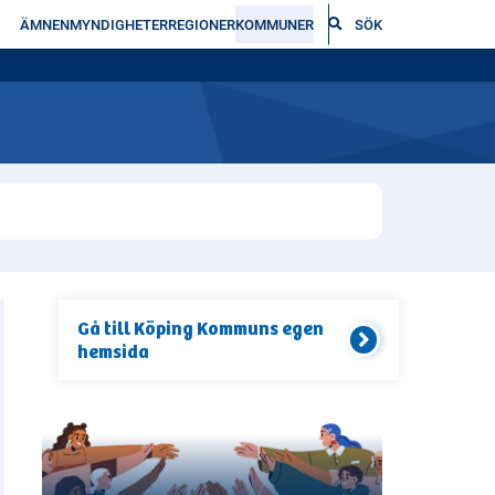
ÄMNEN
MYNDIGHETER
REGIONER
KOMMUNER
SÖK
Gå till
Köping Kommun
s egen
hemsida