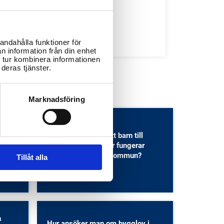
Bibliotek
Idrottsanläggningar
Återvinningscentraler
andahålla funktioner för
n information från din enhet
 tur kombinera informationen
deras tjänster.
Marknadsföring
Hur anmäler jag mitt barn till
ritids
grundskolan och hur fungerar
ller?
skolvalet i Köping kommun?
Tillåt alla
Barn- och ungdomsutbildning
n
Hur ansöker man om bygglov i