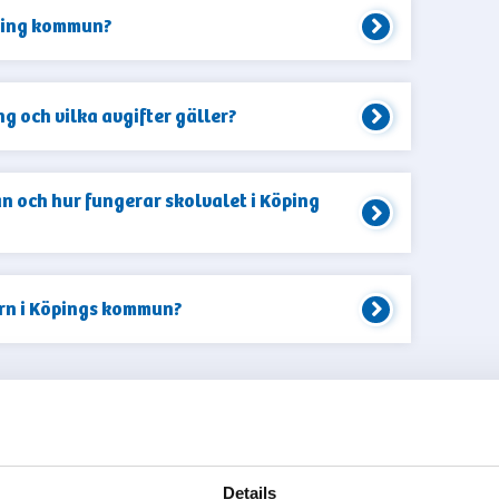
ping kommun?
ng och vilka avgifter gäller?
an och hur fungerar skolvalet i Köping
arn i Köpings kommun?
A FLER
Details