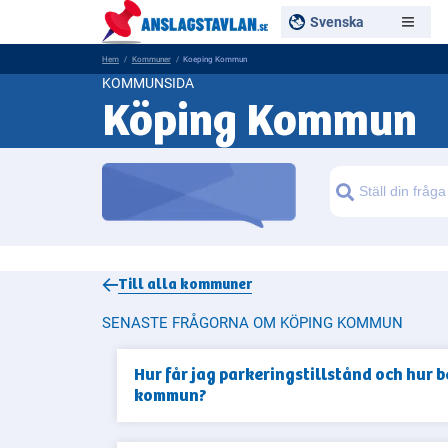
Svenska
Hem
Kommuner
Koeping Kommun
KOMMUNSIDA
Köping Kommun
Sök
Till alla
kommuner
SENASTE FRÅGORNA OM KÖPING KOMMUN
Hur får jag parkeringstillstånd och hur b
kommun?