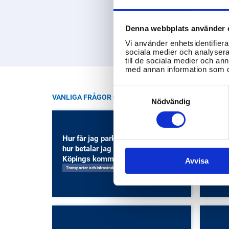
Denna webbplats använder 
Vi använder enhetsidentifierar
sociala medier och analysera 
till de sociala medier och a
med annan information som du 
Consent
VANLIGA FRÅGOR OM KÖPING KOMMUN
Selection
Nödvändig
Hur får jag parkeringstillstånd och
Regi
hur betalar jag parkeringsavgifter i
arbet
Köpings kommun?
kom
Avvisa
Transporter och infrastruktur
Arbetsm