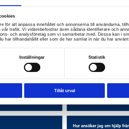
cookies
e för att anpassa innehållet och annonserna till användarna, tillh
vår trafik. Vi vidarebefordrar även sådana identifierare och anna
nnons- och analysföretag som vi samarbetar med. Dessa kan i sin
har tillhandahållit eller som de har samlat in när du har använt 
Inställningar
Statistik
onala
Hur ansöker jag om plats på f
smarknadsinsatser i Köping
i Köping och vilka avgifter gä
mun?
Tillåt urval
Barn- och ungdomsutbildning
arknad
Hur ansöker jag om hjälp frå