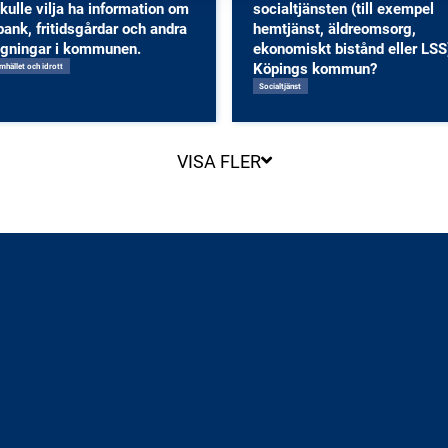
kulle vilja ha information om
socialtjänsten (till exempel
bank, fritidsgårdar och andra
hemtjänst, äldreomsorg,
ggningar i kommunen.
ekonomiskt bistånd eller LSS)
Köpings kommun?
amhället och idrott
Socialtjänst
VISA FLER