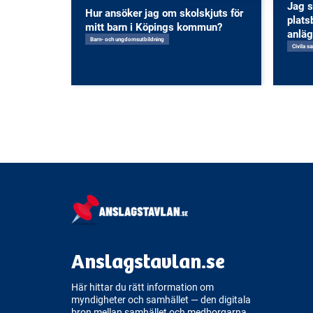
Jag s
Hur ansöker jag om skolskjuts för
plats
mitt barn i Köpings kommun?
anlä
Barn- och ungdomsutbildning
Civila s
Anslagstavlan.se
Här hittar du rätt information om
myndigheter och samhället — den digitala
bron mellan samhället och medborgarna.