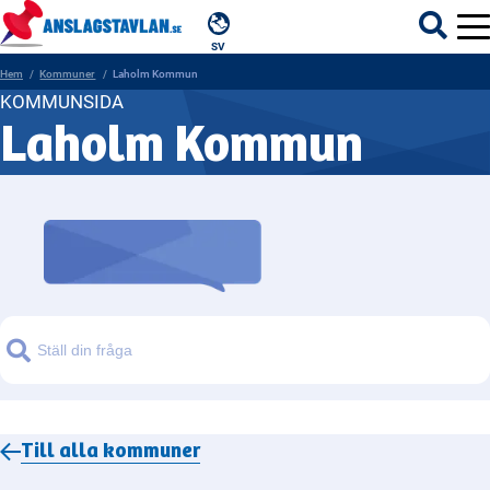
SV
Hem
Kommuner
Laholm Kommun
KOMMUNSIDA
Laholm Kommun
ÄMNEN
MYNDIGHETER
REGIONER
KOMMUNER
Sök
Till alla
kommuner