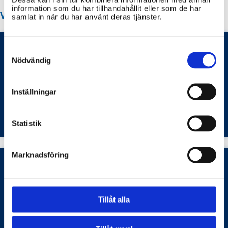
information som du har tillhandahållit eller som de har
VANLIGA FRÅGOR OM LAHOLM KOMMUN
samlat in när du har använt deras tjänster.
Consent
Selection
Nödvändig
Hur ansöker jag om parkeringstillstånd för
rörelsehindrade i Laholms kommun, baserat
enbart på information från laholm.se?
Inställningar
Bostäder och samhällsplanering
Statistik
Marknadsföring
Hur kommer jag i kontakt med elevhälsan i
Laholms kommun?
Tillåt alla
Barn- och ungdomsutbildning