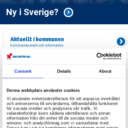
Ny i Sverige?
Aktuellt i
kommunen
Kommande event och information
Relaterade länkar
Consent
Details
About
Servicekontor
Denna webbplats använder cookies
Bibliotek
Vi använder enhetsidentifierare för att anpassa innehållet
Idrottsanläggningar
och annonserna till användarna, tillhandahålla funktioner
för sociala medier och analysera vår trafik. Vi
Återvinningscentraler
vidarebefordrar även sådana identifierare och annan
information från din enhet till de sociala medier och
annons- och analysföretag som vi samarbetar med.
Dessa kan i sin tur kombinera informationen med annan