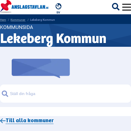
SV
Hem
Kommuner
Lekeberg Kommun
KOMMUNSIDA
Lekeberg Kommun
ÄMNEN
MYNDIGHETER
REGIONER
KOMMUNER
Sök
Till alla
kommuner