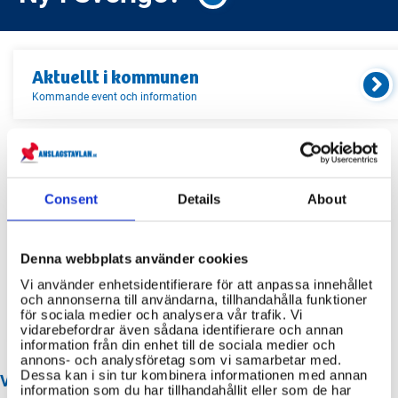
Aktuellt i
kommunen
Kommande event och information
Relaterade länkar
Consent
Details
About
Servicekontor
Bibliotek
Denna webbplats använder cookies
Idrottsanläggningar
Vi använder enhetsidentifierare för att anpassa innehållet
och annonserna till användarna, tillhandahålla funktioner
Återvinningscentraler
för sociala medier och analysera vår trafik. Vi
vidarebefordrar även sådana identifierare och annan
information från din enhet till de sociala medier och
annons- och analysföretag som vi samarbetar med.
Dessa kan i sin tur kombinera informationen med annan
VANLIGA FRÅGOR OM LEKEBERG KOMMUN
information som du har tillhandahållit eller som de har