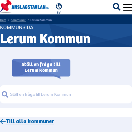
SV
Hem
Kommuner
Lerum Kommun
KOMMUNSIDA
Lerum Kommun
ÄMNEN
MYNDIGHETER
Ställ en fråga till
Lerum Kommun
REGIONER
KOMMUNER
Sök
Till alla
kommuner