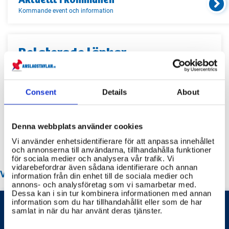
Kommande event och information
Relaterade länkar
Servicekontor
Consent
Details
About
Bibliotek
Idrottsanläggningar
Denna webbplats använder cookies
Återvinningscentraler
Vi använder enhetsidentifierare för att anpassa innehållet
och annonserna till användarna, tillhandahålla funktioner
för sociala medier och analysera vår trafik. Vi
vidarebefordrar även sådana identifierare och annan
VANLIGA FRÅGOR OM LERUM KOMMUN
information från din enhet till de sociala medier och
annons- och analysföretag som vi samarbetar med.
Dessa kan i sin tur kombinera informationen med annan
information som du har tillhandahållit eller som de har
samlat in när du har använt deras tjänster.