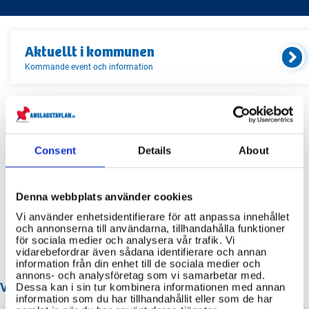
Aktuellt i
kommunen
Kommande event och information
Relaterade länkar
Consent
Details
About
Servicekontor
Bibliotek
Denna webbplats använder cookies
Idrottsanläggningar
Vi använder enhetsidentifierare för att anpassa innehållet
och annonserna till användarna, tillhandahålla funktioner
Återvinningscentraler
för sociala medier och analysera vår trafik. Vi
vidarebefordrar även sådana identifierare och annan
information från din enhet till de sociala medier och
annons- och analysföretag som vi samarbetar med.
VANLIGA FRÅGOR OM LINKÖPING KOMMUN
Dessa kan i sin tur kombinera informationen med annan
information som du har tillhandahållit eller som de har