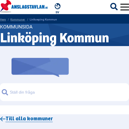
SV
Hem
Kommuner
Linkoeping Kommun
KOMMUNSIDA
Linköping Kommun
ÄMNEN
MYNDIGHETER
REGIONER
KOMMUNER
Sök
Till alla
kommuner