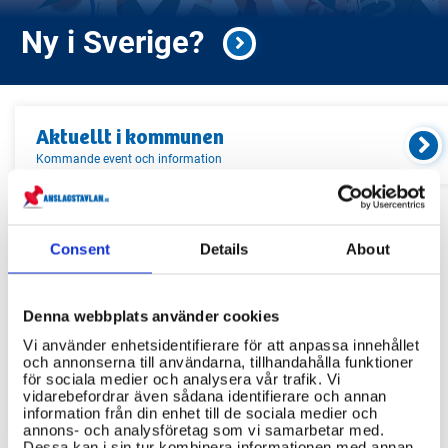
Ny i Sverige?
Aktuellt i
kommunen
Kommande event och information
Relaterade länkar
Consent
Details
About
Servicekontor
Denna webbplats använder cookies
Bibliotek
Vi använder enhetsidentifierare för att anpassa innehållet
Idrottsanläggningar
och annonserna till användarna, tillhandahålla funktioner
för sociala medier och analysera vår trafik. Vi
Återvinningscentraler
vidarebefordrar även sådana identifierare och annan
information från din enhet till de sociala medier och
annons- och analysföretag som vi samarbetar med.
Dessa kan i sin tur kombinera informationen med annan