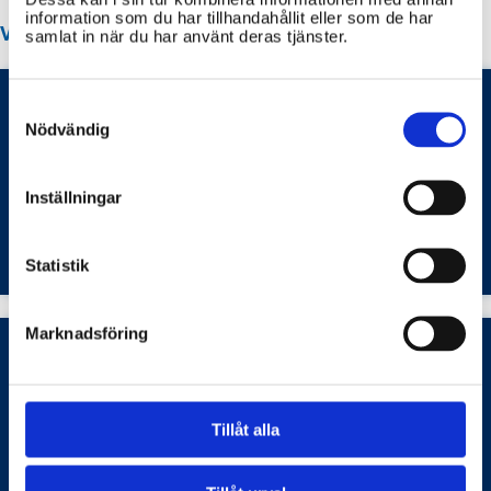
information som du har tillhandahållit eller som de har
VANLIGA FRÅGOR OM MULLSJÖ KOMMUN
samlat in när du har använt deras tjänster.
Consent
Selection
Nödvändig
Vilka regionala arbetsmarknadsinsatser finns
i Mullsjö kommun enligt informationen på
mullsjo.se?
Inställningar
Arbetsmarknad
Statistik
Marknadsföring
Hur skaffar jag parkeringstillstånd och hur
fungerar betalning av parkeringsavgift i
Tillåt alla
Mullsjö kommun?
Transporter och infrastruktur