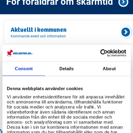
För föräldrar om skärmtid
Aktuellt i
kommunen
Kommande event och information
Relaterade länkar
Consent
Details
About
Servicekontor
Bibliotek
Denna webbplats använder cookies
Idrottsanläggningar
Vi använder enhetsidentifierare för att anpassa innehållet
och annonserna till användarna, tillhandahålla funktioner
Återvinningscentraler
för sociala medier och analysera vår trafik. Vi
vidarebefordrar även sådana identifierare och annan
information från din enhet till de sociala medier och
annons- och analysföretag som vi samarbetar med.
Dessa kan i sin tur kombinera informationen med annan
VANLIGA FRÅGOR OM OLOFSTRÖM KOMMUN
information som du har tillhandahållit eller som de har