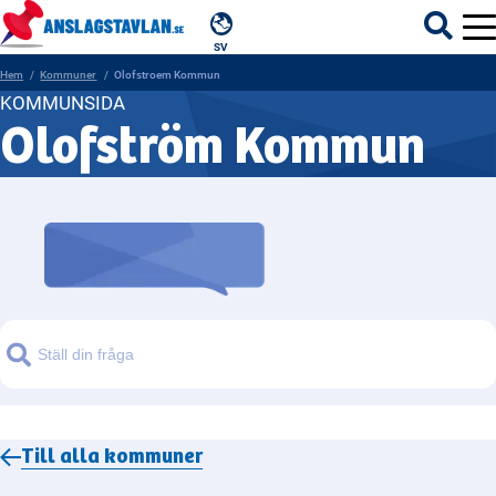
SV
Hem
Kommuner
Olofstroem Kommun
KOMMUNSIDA
Olofström Kommun
ÄMNEN
MYNDIGHETER
REGIONER
KOMMUNER
Sök
Till alla
kommuner