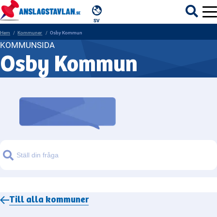
SV
Hem
Kommuner
Osby Kommun
KOMMUNSIDA
Osby Kommun
ÄMNEN
MYNDIGHETER
REGIONER
KOMMUNER
Sök
Till alla
kommuner