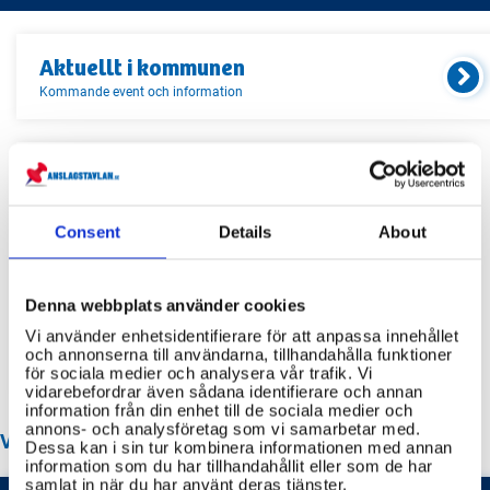
Aktuellt i
kommunen
Kommande event och information
Relaterade länkar
Consent
Details
About
Servicekontor
Bibliotek
Denna webbplats använder cookies
Idrottsanläggningar
Vi använder enhetsidentifierare för att anpassa innehållet
Återvinningscentraler
och annonserna till användarna, tillhandahålla funktioner
för sociala medier och analysera vår trafik. Vi
vidarebefordrar även sådana identifierare och annan
information från din enhet till de sociala medier och
annons- och analysföretag som vi samarbetar med.
VANLIGA FRÅGOR OM OSBY KOMMUN
Dessa kan i sin tur kombinera informationen med annan
information som du har tillhandahållit eller som de har
samlat in när du har använt deras tjänster.