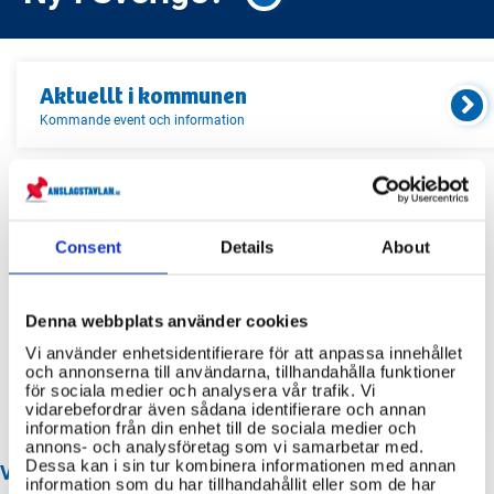
Aktuellt i
kommunen
Kommande event och information
Relaterade länkar
Consent
Details
About
Servicekontor
Bibliotek
Denna webbplats använder cookies
Idrottsanläggningar
Vi använder enhetsidentifierare för att anpassa innehållet
och annonserna till användarna, tillhandahålla funktioner
Återvinningscentraler
för sociala medier och analysera vår trafik. Vi
vidarebefordrar även sådana identifierare och annan
information från din enhet till de sociala medier och
annons- och analysföretag som vi samarbetar med.
Dessa kan i sin tur kombinera informationen med annan
VANLIGA FRÅGOR OM PERSTORP KOMMUN
information som du har tillhandahållit eller som de har