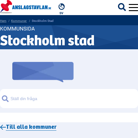
SV
Hem
Kommuner
Stockholm Stad
KOMMUNSIDA
Stockholm stad
ÄMNEN
MYNDIGHETER
REGIONER
KOMMUNER
Sök
Till alla
kommuner