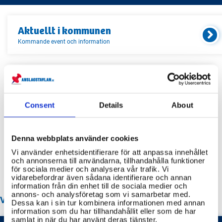
Aktuellt i
kommunen
Kommande event och information
Relaterade länkar
Consent
Details
About
Servicekontor
Bibliotek
Denna webbplats använder cookies
Idrottsanläggningar
Vi använder enhetsidentifierare för att anpassa innehållet
Återvinningscentraler
och annonserna till användarna, tillhandahålla funktioner
för sociala medier och analysera vår trafik. Vi
vidarebefordrar även sådana identifierare och annan
information från din enhet till de sociala medier och
annons- och analysföretag som vi samarbetar med.
VANLIGA FRÅGOR OM STOCKHOLM STAD
Dessa kan i sin tur kombinera informationen med annan
information som du har tillhandahållit eller som de har
samlat in när du har använt deras tjänster.